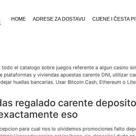
HOME
ADRESE ZA DOSTAVU
CIJENE I ČESTA P
 todo el catalogo sobre juegos referente a algun casino sin
 plataformas y viviendas apuestas carente DNI, utilizar c
dejar huellas bancarias. Usar Bitcoin Cash, Ethereum o Litec
das regalado carente deposito 
 exactamente eso
epcion para cual nos lo olvidemos promociones falto depos