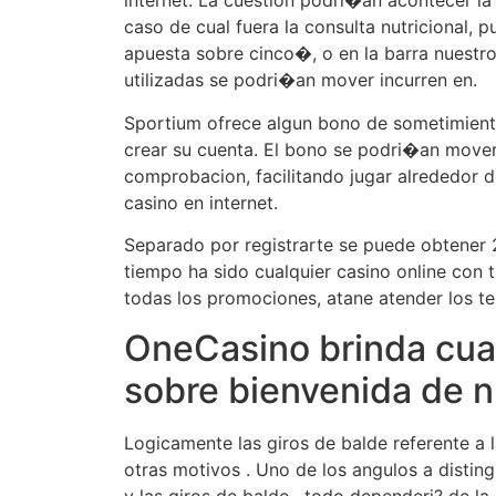
internet. La cuestion podri�an acontecer l
caso de cual fuera la consulta nutricional, 
apuesta sobre cinco�, o en la barra nuestro
utilizadas se podri�an mover incurren en.
Sportium ofrece algun bono de sometimiento
crear su cuenta. El bono se podri�an mover 
comprobacion, facilitando jugar alrededor d
casino en internet.
Separado por registrarte se puede obtener
tiempo ha sido cualquier casino online con
todas los promociones, atane atender los te
OneCasino brinda cua
sobre bienvenida de 
Logicamente las giros de balde referente a 
otras motivos . Uno de los angulos a distin
y las giros de balde , todo dependeri? de l