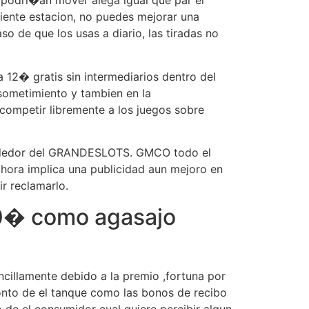
podri�an mover alega igual que par el
riente estacion, no puedes mejorar una
o de que los usas a diario, las tiradas no
12� gratis sin intermediarios dentro del
 sometimiento y tambien en la
 competir libremente a los juegos sobre
alrededor del GRANDESLOTS. GMCO todo el
ahora implica una publicidad aun mejoro en
r reclamarlo.
10� como agasajo
ncillamente debido a la premio ,fortuna por
monto de el tanque como las bonos de recibo
 de el consumidor cual quiere percibir algun