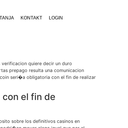
ITANJA
KONTAKT
LOGIN
 verificacion quiere decir un duro
artas prepago resulta una comunicacion
oin seri�a obligatoria con el fin de realizar
con el fin de
ito sobre los definitivos casinos en