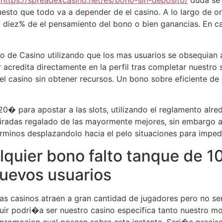
a
https://spreadexcasino.net/es/bono-sin-deposito/
duda se 
puesto que todo va a depender de el casino. A lo largo de o
 diez% de el pensamiento del bono o bien ganancias. En cas
 de Casino utilizando que los mas usuarios se obsequian a 
acredita directamente en la perfil tras completar nuestro
el casino sin obtener recursos. Un bono sobre eficiente de
 20� para apostar a las slots, utilizando el reglamento 
 tiradas regalado de las mayormente mejores, sin embargo 
rminos desplazandolo hacia el pelo situaciones para impedi
lquier bono falto tanque de 
nuevos usuarios
las casinos atraen a gran cantidad de jugadores pero no se
guir podri�a ser nuestro casino especifica tanto nuestro 
a promocion cual posean sobre este instante. Seri�a preciso