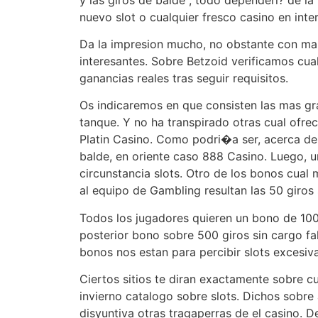
nuevo slot o cualquier fresco casino en inte
Da la impresion mucho, no obstante con man
interesantes. Sobre Betzoid verificamos cual
ganancias reales tras seguir requisitos.
Os indicaremos en que consisten las mas gran
tanque. Y no ha transpirado otras cual ofr
Platin Casino. Como podri�a ser, acerca d
balde, en oriente caso 888 Casino. Luego, u
circunstancia slots. Otro de los bonos cual 
al equipo de Gambling resultan las 50 giros
Todos los jugadores quieren un bono de 100
posterior bono sobre 500 giros sin cargo f
bonos nos estan para percibir slots excesi
Ciertos sitios te diran exactamente sobre c
invierno catalogo sobre slots. Dichos sobre
disyuntiva otras tragaperras de el casino. 