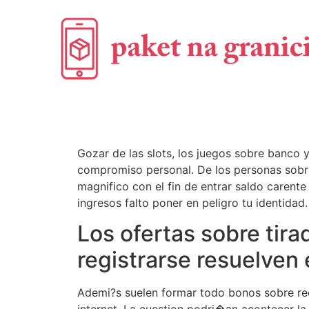
Gozar de las slots, los juegos sobre banco y
compromiso personal. De los personas sobre
magnifico con el fin de entrar saldo carente 
ingresos falto poner en peligro tu identidad.
Los ofertas sobre tira
registrarse resuelven
Ademi?s suelen formar todo bonos sobre rec