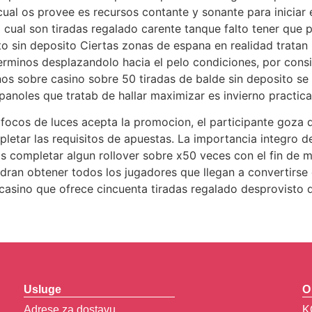
ual os provee es recursos contante y sonante para iniciar e
o cual son tiradas regalado carente tanque falto tener que 
ito sin deposito Ciertas zonas de espana en realidad trata
terminos desplazandolo hacia el pelo condiciones, por con
s sobre casino sobre 50 tiradas de balde sin deposito se h
anoles que tratab de hallar maximizar es invierno practica
focos de luces acepta la promocion, el participante goza 
letar las requisitos de apuestas. La importancia integro de
s completar algun rollover sobre x50 veces con el fin de 
dran obtener todos los jugadores que llegan a convertirse 
 casino que ofrece cincuenta tiradas regalado desprovisto d
Usluge
O
Adrese za dostavu
K