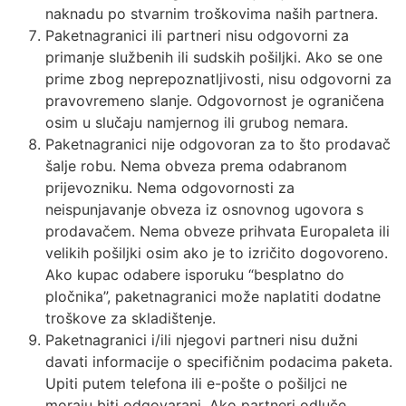
naknadu po stvarnim troškovima naših partnera.
Paketnagranici ili partneri nisu odgovorni za
primanje službenih ili sudskih pošiljki. Ako se one
prime zbog neprepoznatljivosti, nisu odgovorni za
pravovremeno slanje. Odgovornost je ograničena
osim u slučaju namjernog ili grubog nemara.
Paketnagranici nije odgovoran za to što prodavač
šalje robu. Nema obveza prema odabranom
prijevozniku. Nema odgovornosti za
neispunjavanje obveza iz osnovnog ugovora s
prodavačem. Nema obveze prihvata Europaleta ili
velikih pošiljki osim ako je to izričito dogovoreno.
Ako kupac odabere isporuku “besplatno do
pločnika”, paketnagranici može naplatiti dodatne
troškove za skladištenje.
Paketnagranici i/ili njegovi partneri nisu dužni
davati informacije o specifičnim podacima paketa.
Upiti putem telefona ili e-pošte o pošiljci ne
moraju biti odgovarani. Ako partneri odluče