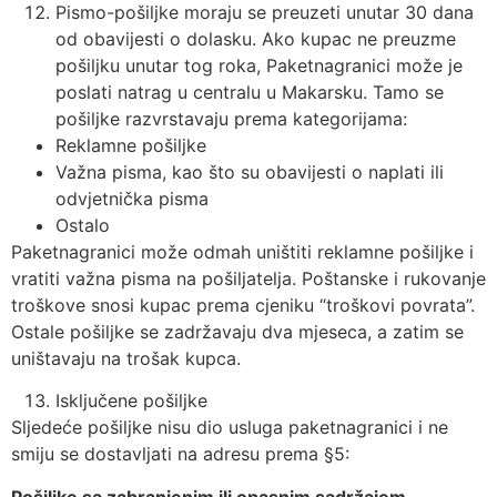
Pismo-pošiljke moraju se preuzeti unutar 30 dana
od obavijesti o dolasku. Ako kupac ne preuzme
pošiljku unutar tog roka, Paketnagranici može je
poslati natrag u centralu u Makarsku. Tamo se
pošiljke razvrstavaju prema kategorijama:
Reklamne pošiljke
Važna pisma, kao što su obavijesti o naplati ili
odvjetnička pisma
Ostalo
Paketnagranici može odmah uništiti reklamne pošiljke i
vratiti važna pisma na pošiljatelja. Poštanske i rukovanje
troškove snosi kupac prema cjeniku “troškovi povrata”.
Ostale pošiljke se zadržavaju dva mjeseca, a zatim se
uništavaju na trošak kupca.
Isključene pošiljke
Sljedeće pošiljke nisu dio usluga paketnagranici i ne
smiju se dostavljati na adresu prema §5:
Pošiljke sa zabranjenim ili opasnim sadržajem