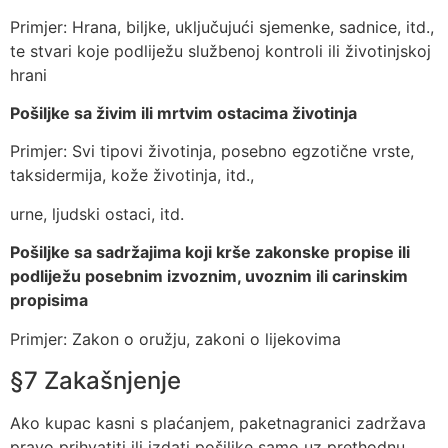
Primjer: Hrana, biljke, uključujući sjemenke, sadnice, itd.,
te stvari koje podliježu službenoj kontroli ili životinjskoj
hrani
Pošiljke sa živim ili mrtvim ostacima životinja
Primjer: Svi tipovi životinja, posebno egzotične vrste,
taksidermija, kože životinja, itd.,
urne, ljudski ostaci, itd.
Pošiljke sa sadržajima koji krše zakonske propise ili
podliježu posebnim izvoznim, uvoznim ili carinskim
propisima
Primjer: Zakon o oružju, zakoni o lijekovima
§7 Zakašnjenje
Ako kupac kasni s plaćanjem, paketnagranici zadržava
pravo prihvatiti ili izdati pošiljke samo uz prethodnu