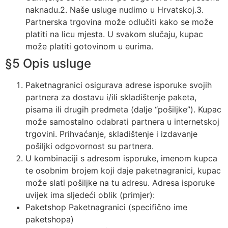
naknadu.2. Naše usluge nudimo u Hrvatskoj.3.
Partnerska trgovina može odlučiti kako se može
platiti na licu mjesta. U svakom slučaju, kupac
može platiti gotovinom u eurima.
§5 Opis usluge
Paketnagranici osigurava adrese isporuke svojih
partnera za dostavu i/ili skladištenje paketa,
pisama ili drugih predmeta (dalje “pošiljke”). Kupac
može samostalno odabrati partnera u internetskoj
trgovini. Prihvaćanje, skladištenje i izdavanje
pošiljki odgovornost su partnera.
U kombinaciji s adresom isporuke, imenom kupca
te osobnim brojem koji daje paketnagranici, kupac
može slati pošiljke na tu adresu. Adresa isporuke
uvijek ima sljedeći oblik (primjer):
Paketshop Paketnagranici (specifično ime
paketshopa)