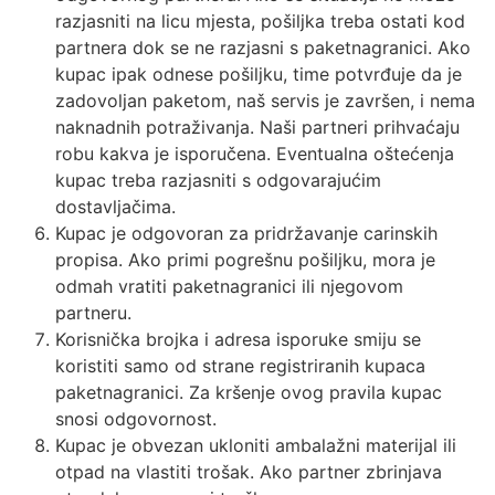
razjasniti na licu mjesta, pošiljka treba ostati kod
partnera dok se ne razjasni s paketnagranici. Ako
kupac ipak odnese pošiljku, time potvrđuje da je
zadovoljan paketom, naš servis je završen, i nema
naknadnih potraživanja. Naši partneri prihvaćaju
robu kakva je isporučena. Eventualna oštećenja
kupac treba razjasniti s odgovarajućim
dostavljačima.
Kupac je odgovoran za pridržavanje carinskih
propisa. Ako primi pogrešnu pošiljku, mora je
odmah vratiti paketnagranici ili njegovom
partneru.
Korisnička brojka i adresa isporuke smiju se
koristiti samo od strane registriranih kupaca
paketnagranici. Za kršenje ovog pravila kupac
snosi odgovornost.
Kupac je obvezan ukloniti ambalažni materijal ili
otpad na vlastiti trošak. Ako partner zbrinjava