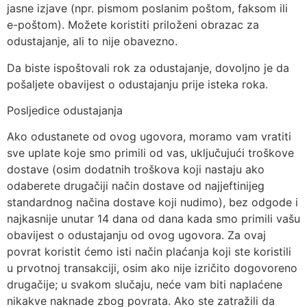
jasne izjave (npr. pismom poslanim poštom, faksom ili
e-poštom). Možete koristiti priloženi obrazac za
odustajanje, ali to nije obavezno.
Da biste ispoštovali rok za odustajanje, dovoljno je da
pošaljete obavijest o odustajanju prije isteka roka.
Posljedice odustajanja
Ako odustanete od ovog ugovora, moramo vam vratiti
sve uplate koje smo primili od vas, uključujući troškove
dostave (osim dodatnih troškova koji nastaju ako
odaberete drugačiji način dostave od najjeftinijeg
standardnog načina dostave koji nudimo), bez odgode i
najkasnije unutar 14 dana od dana kada smo primili vašu
obavijest o odustajanju od ovog ugovora. Za ovaj
povrat koristit ćemo isti način plaćanja koji ste koristili
u prvotnoj transakciji, osim ako nije izričito dogovoreno
drugačije; u svakom slučaju, neće vam biti naplaćene
nikakve naknade zbog povrata. Ako ste zatražili da