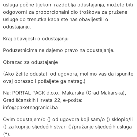
usluga počne tijekom razdoblja odustajanja, možete biti
odgovorni za proporcionalni dio troškova za pružene
usluge do trenutka kada ste nas obavijestili o
odustajanju.
Kraj obavijesti o odustajanju
Poduzetnicima ne dajemo pravo na odustajanje.
Obrazac za odustajanje
(Ako želite odustati od ugovora, molimo vas da ispunite
ovaj obrazac i pošaljete ga natrag.)
Na: PORTAL PACK d.o.o., Makarska (Grad Makarska),
Gradišćanskih Hrvata 22, e-pošta:
info@paketnagranici.ba
Ovim odustajem/o () od ugovora koji sam/o () sklopio/li
() za kupnju sljedećih stvari ()/pružanje sljedećih usluga
(*).