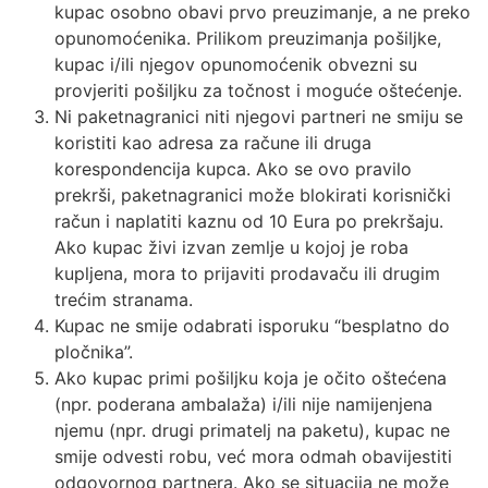
kupac osobno obavi prvo preuzimanje, a ne preko
opunomoćenika. Prilikom preuzimanja pošiljke,
kupac i/ili njegov opunomoćenik obvezni su
provjeriti pošiljku za točnost i moguće oštećenje.
Ni paketnagranici niti njegovi partneri ne smiju se
koristiti kao adresa za račune ili druga
korespondencija kupca. Ako se ovo pravilo
prekrši, paketnagranici može blokirati korisnički
račun i naplatiti kaznu od 10 Eura po prekršaju.
Ako kupac živi izvan zemlje u kojoj je roba
kupljena, mora to prijaviti prodavaču ili drugim
trećim stranama.
Kupac ne smije odabrati isporuku “besplatno do
pločnika”.
Ako kupac primi pošiljku koja je očito oštećena
(npr. poderana ambalaža) i/ili nije namijenjena
njemu (npr. drugi primatelj na paketu), kupac ne
smije odvesti robu, već mora odmah obavijestiti
odgovornog partnera. Ako se situacija ne može