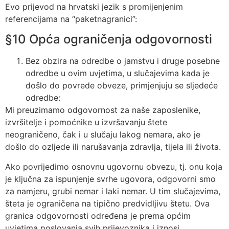
Evo prijevod na hrvatski jezik s promijenjenim
referencijama na “paketnagranici”:
§10 Opća ograničenja odgovornosti
Bez obzira na odredbe o jamstvu i druge posebne
odredbe u ovim uvjetima, u slučajevima kada je
došlo do povrede obveze, primjenjuju se sljedeće
odredbe:
Mi preuzimamo odgovornost za naše zaposlenike,
izvršitelje i pomoćnike u izvršavanju štete
neograničeno, čak i u slučaju lakog nemara, ako je
došlo do ozljede ili narušavanja zdravlja, tijela ili života.
Ako povrijedimo osnovnu ugovornu obvezu, tj. onu koja
je ključna za ispunjenje svrhe ugovora, odgovorni smo
za namjeru, grubi nemar i laki nemar. U tim slučajevima,
šteta je ograničena na tipično predvidljivu štetu. Ova
granica odgovornosti određena je prema općim
uvjetima poslovanja svih prijevoznika i iznosi