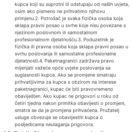
kupca koji su suprotni ili odstupaju od naših uvjeta,
osim ako pismeno ne prihvatimo njihovu
primjenu.2. Potrošač je svaka fizička osoba koja
sklapa pravni posao u svrhe koje nisu povezane s
njezinom poslovnom ili samostalnom
profesionalnom djelatnošću.3. Poduzetnik je
fizička ili pravna osoba koja sklapa pravni posao u
svrhu poslovanja ili samostalne profesionalne
djelatnosti.4. Paketnagranici zadržava pravo
mijenjati važeće opće uvjete poslovanja sa
suglasnosti kupca. Ako se promjene smatraju
prihvatljivima za kupca s obzirom na interese
paketnagranici, kupac će biti pravovremeno
obaviješten. Ako kupac ne prigovori u roku od
četiri tjedna nakon primitka obavijesti o promjeni,
smatra se da je promjena prihvaćena. Pružatelj
usluge obvezuje se obavijestiti kupca o
posljedicama neulaganja prigovora.