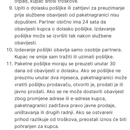
otpad, kupac snosi troškove.
Upiti o dolasku pošiljke ili zahtjevi za preuzimanje
prije službene obavijesti od paketnagranici nisu
dopušteni. Partner obično ima 24 sata da
obavijesti kupca o dolasku pošiljke. Izdavanje
pošiljke može se izvršiti tek nakon službene
obavijesti.
Izdavanje pošiljki obavlja samo osoblje partnera.
Kupac ne smije sam tražiti ili uzimati pošiljke.
Paketne pošiljke moraju se preuzeti unutar 30
dana od obavijesti o dolasku. Ako se pošiljke ne
preuzmu unutar dva mjeseca, paketnagranici može
vratiti pošiljku prodavaču, otvoriti je, prodati je ili
javno prodati. Ako se ne može dostaviti obavijest
zbog promjene adrese ili e-adrese kupca,
paketnagranici zadržava pravo javne prodaje,
uništavanja ili drugih radnji. Ako se ostvareni
prihod razlikuje od troškova, preostali iznos će biti
pohranjen za kupca.