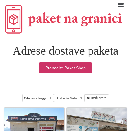
Adrese dostave paketa
Pronađite Paket Shop
Obriši filtere
Odaberite Regiju
▼
Odaberite Molim
▼