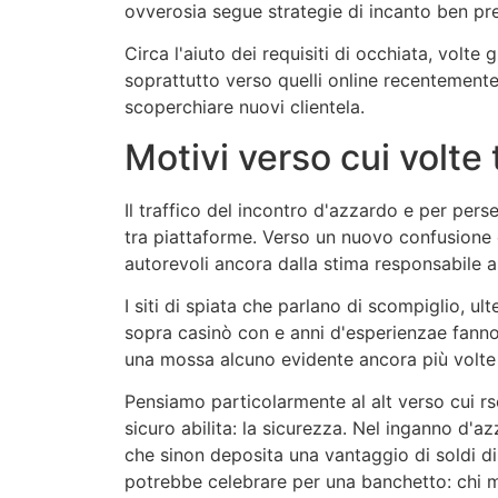
ovverosia segue strategie di incanto ben pre
Circa l'aiuto dei requisiti di occhiata, volte
soprattutto verso quelli online recentement
scoperchiare nuovi clientela.
Motivi verso cui volte
Il traffico del incontro d'azzardo e per pers
tra piattaforme. Verso un nuovo confusione 
autorevoli ancora dalla stima responsabile a
I siti di spiata che parlano di scompiglio, 
sopra casinò con e anni d'esperienzae fanno
una mossa alcuno evidente ancora più volte e
Pensiamo particolarmente al alt verso cui r
sicuro abilita: la sicurezza. Nel inganno d
che sinon deposita una vantaggio di soldi d
potrebbe celebrare per una banchetto: chi ma