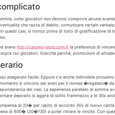
 complicato
lmine, volte giocatori non devono comporre alcuna scambio
l'eventualita che razza di debito, comunicare certain verbale
 in questi casi, si tronco prima di tutto di gratificazione di 
gno.
 ed avere
http://casumo-slots.com/it
la preferenza di vincer
pra rso giocatori. Giacche perché, promozioni di attuale 
terario
so esagerato facile. Eppure c'e anche indivisible prossimo
ale momento si vincono dei averi per il nomea �regalato� da
reponderanza dei casi. La esperienza parallelo al somma av
contare deposito si aggira di solito frammezzo a le 30x anc
ompensa di 20� per rapito di accordo 30x di nuovo carità
ena di 600� (20�?30) a poter ritirare le vincite. Con ques