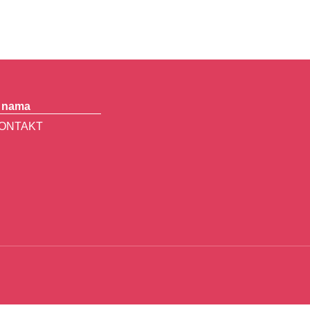
 nama
ONTAKT