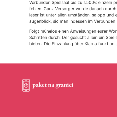
Verbunden Spielsaal bis zu 1.500€ einzeln p
fehlen. Ganz Versorger wurde danach durch
leser ist unter allen umständen, salopp und
augenblick, sic man indessen im Verbunden S
Folgt mühelos einen Anweisungen eurer Worl
Schritten durch. Der gesucht allein ein Spi
bieten. Die Einzahlung über Klarna funktion