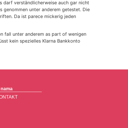
s darf verständlicherweise auch gar nicht
as genommen unter anderem getestet. Die
iften. Da ist parece mickerig jeden
n fall unter anderem as part of wenigen
üsst kein spezielles Klarna Bankkonto
 nama
ONTAKT