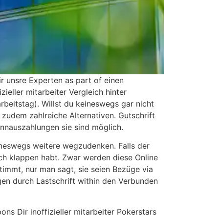
ir unsre Experten as part of einen
eller mitarbeiter Vergleich hinter
beitstag). Willst du keineswegs gar nicht
 zudem zahlreiche Alternativen. Gutschrift
nnauszahlungen sie sind möglich.
ineswegs weitere wegzudenken. Falls der
ach klappen habt. Zwar werden diese Online
timmt, nur man sagt, sie seien Bezüge via
ngen durch Lastschrift within den Verbunden
ns Dir inoffizieller mitarbeiter Pokerstars