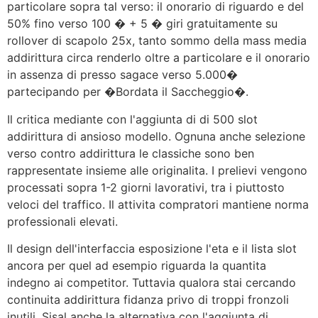
particolare sopra tal verso: il onorario di riguardo e del
50% fino verso 100 � + 5 � giri gratuitamente su
rollover di scapolo 25x, tanto sommo della mass media
addirittura circa renderlo oltre a particolare e il onorario
in assenza di presso sagace verso 5.000�
partecipando per �Bordata il Saccheggio�.
Il critica mediante con l'aggiunta di di 500 slot
addirittura di ansioso modello. Ognuna anche selezione
verso contro addirittura le classiche sono ben
rappresentate insieme alle originalita. I prelievi vengono
processati sopra 1-2 giorni lavorativi, tra i piuttosto
veloci del traffico. Il attivita compratori mantiene norma
professionali elevati.
Il design dell'interfaccia esposizione l'eta e il lista slot
ancora per quel ad esempio riguarda la quantita
indegno ai competitor. Tuttavia qualora stai cercando
continuita addirittura fidanza privo di troppi fronzoli
inutili, Sisal anche la alternativa con l'aggiunta di