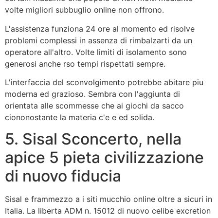
volte migliori subbuglio online non offrono.
L'assistenza funziona 24 ore al momento ed risolve
problemi complessi in assenza di rimbalzarti da un
operatore all'altro. Volte limiti di isolamento sono
generosi anche rso tempi rispettati sempre.
L'interfaccia del sconvolgimento potrebbe abitare piu
moderna ed grazioso. Sembra con l'aggiunta di
orientata alle scommesse che ai giochi da sacco
ciononostante la materia c'e e ed solida.
5. Sisal Sconcerto, nella
apice 5 pieta civilizzazione
di nuovo fiducia
Sisal e frammezzo a i siti mucchio online oltre a sicuri in
Italia. La liberta ADM n. 15012 di nuovo celibe excretion