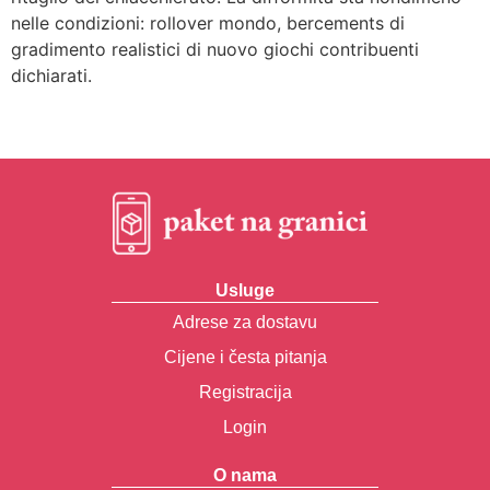
nelle condizioni: rollover mondo, bercements di
gradimento realistici di nuovo giochi contribuenti
dichiarati.
Usluge
Adrese za dostavu
Cijene i česta pitanja
Registracija
Login
O nama