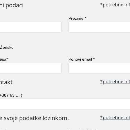
čni podaci
*potrebne in
Prezime
*
Žensko
resa
*
Ponovi email
*
ntakt
*potrebne in
(+387 63 … )
te svoje podatke lozinkom.
*potrebne in