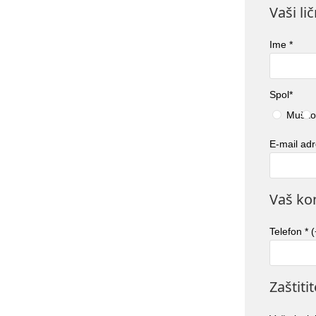
Vaši li
Ime
*
Spol
*
Muško
E-mail ad
Vaš ko
Telefon * 
Zaštiti