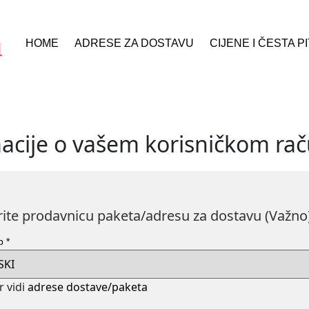
HOME
ADRESE ZA DOSTAVU
CIJENE I ČESTA P
acije o vašem korisničkom ra
ite prodavnicu paketa/adresu za dostavu (Važno)
op
*
r vidi
adrese dostave/paketa