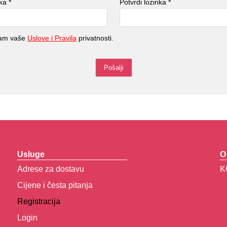
nka
*
Potvrdi lozinka
*
tam vaše
Uslove i Pravila
privatnosti.
Usluge
O
Adrese za dostavu
K
Cijene i česta pitanja
Registracija
Login