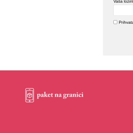
Vaša lozi
Prihva