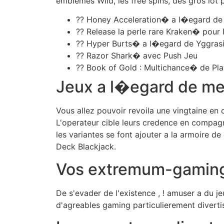
emblemes Wild, les free spins, des gros lot
?? Honey Acceleration� a l�egard de 
?? Release la perle rare Kraken� pour
?? Hyper Burts� a l�egard de Yggrasil
?? Razor Shark� avec Push Jeu
?? Book of Gold : Multichance� de Pla
Jeux a l�egard de m
Vous allez pouvoir revoila une vingtaine en
L'operateur cible leurs credence en compagn
les variantes se font ajouter a la armoire d
Deck Blackjack.
Vos extremum-gamin
De s'evader de l'existence , ! amuser a du j
d'agreables gaming particulierement diverti