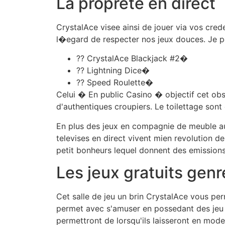
La proprete en direct
CrystalAce visee ainsi de jouer via vos cre
l�egard de respecter nos jeux douces. Je pe
?? CrystalAce Blackjack #2�
?? Lightning Dice�
?? Speed Roulette�
Celui � En public Casino � objectif cet ob
d'authentiques croupiers. Le toilettage son
En plus des jeux en compagnie de meuble au
televises en direct vivent mien revolution 
petit bonheurs lequel donnent des emissions
Les jeux gratuits gen
Cet salle de jeu un brin CrystalAce vous pe
permet avec s'amuser en possedant des jeu ch
permettront de lorsqu'ils laisseront en mod