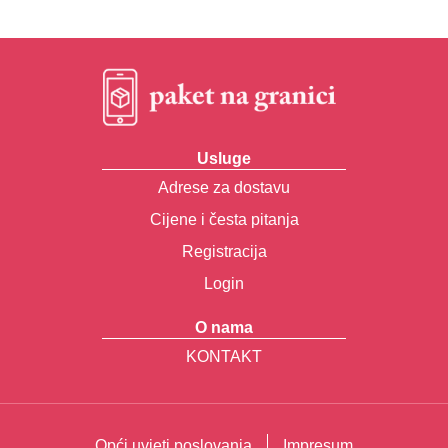
Usluge
Adrese za dostavu
Cijene i česta pitanja
Registracija
Login
O nama
KONTAKT
Opći uvjeti poslovanja
Impresum