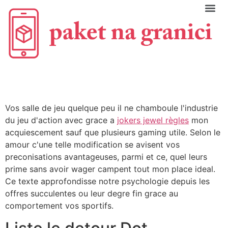
C
Vos salle de jeu quelque peu il ne chamboule l'industrie
du jeu d'action avec grace a
jokers jewel règles
mon
acquiescement sauf que plusieurs gaming utile. Selon le
amour c'une telle modification se avisent vos
preconisations avantageuses, parmi et ce, quel leurs
prime sans avoir wager campent tout mon place ideal.
Ce texte approfondisse notre psychologie depuis les
offres succulentes ou leur degre fin grace au
comportement vos sportifs.