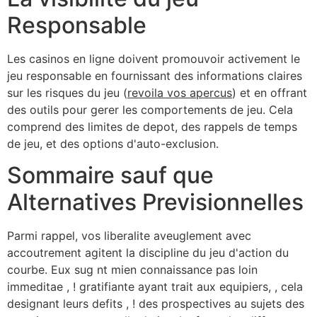
Responsable
Les casinos en ligne doivent promouvoir activement le
jeu responsable en fournissant des informations claires
sur les risques du jeu (
revoila vos apercus
) et en offrant
des outils pour gerer les comportements de jeu. Cela
comprend des limites de depot, des rappels de temps
de jeu, et des options d'auto-exclusion.
Sommaire sauf que
Alternatives Previsionnelles
Parmi rappel, vos liberalite aveuglement avec
accoutrement agitent la discipline du jeu d'action du
courbe. Eux sug nt mien connaissance pas loin
immeditae , ! gratifiante ayant trait aux equipiers, , cela
designant leurs defits , ! des prospectives au sujets des