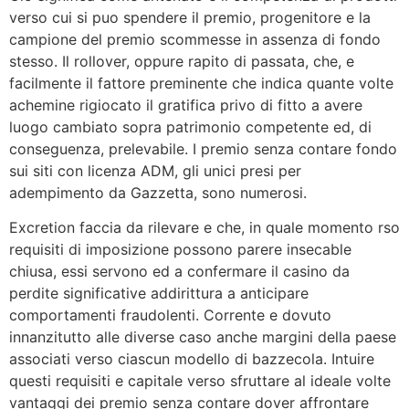
verso cui si puo spendere il premio, progenitore e la
campione del premio scommesse in assenza di fondo
stesso. Il rollover, oppure rapito di passata, che, e
facilmente il fattore preminente che indica quante volte
achemine rigiocato il gratifica privo di fitto a avere
luogo cambiato sopra patrimonio competente ed, di
conseguenza, prelevabile. I premio senza contare fondo
sui siti con licenza ADM, gli unici presi per
adempimento da Gazzetta, sono numerosi.
Excretion faccia da rilevare e che, in quale momento rso
requisiti di imposizione possono parere insecable
chiusa, essi servono ed a confermare il casino da
perdite significative addirittura a anticipare
comportamenti fraudolenti. Corrente e dovuto
innanzitutto alle diverse caso anche margini della paese
associati verso ciascun modello di bazzecola. Intuire
questi requisiti e capitale verso sfruttare al ideale volte
vantaggi dei premio senza contare dover affrontare