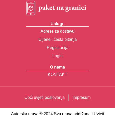
Usluge
Adrese za dostavu
Cijene i česta pitanja
Registracija
Login
O nama
KONTAKT
Opći uvjeti poslovanja
Impresum
Autorska prava © 2024 Sva prava pridržana | Uvjeti