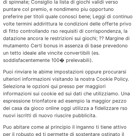
di spinnate; Consiglio la lista di giochi validi verso
puntare col premio, e nondimeno piu opportuno
preferire per titoli quale conosci bene; Leggi di continuo
volte termini addirittura le condizioni delle offerte privo
di fitto controllando rso requisiti di corrispondenza, la
datazione ancora le restrizioni sui giochi; ?? Margine di
mutamento Certi bonus in assenza di base prevedono
un tetto ideale alle vincite convertibili (es.
soddisfacentemente 100� prelevabili).
Puoi rinviare le abime impostazioni oppure procurarsi
ulteriori informazioni visitando la nostra Cookie Policy.
Seleziona le opzioni qui presso per maggiori
informazioni sui cookie ed sui dati che utilizziamo. Una
espressione trionfatore ad esempio la maggior pezzo
dei casa da gioco online oggi utilizza a fidelizzare rso
nuovi iscritti di nuovo riuscire pubblicita.
Puo abitare come al principio il inganno ti tiene attivo
per il robusto ed ti permette di sostentare ostinato il