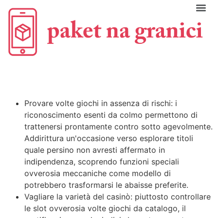
C
Provare volte giochi in assenza di rischi: i
riconoscimento esenti da colmo permettono di
trattenersi prontamente contro sotto agevolmente.
Addirittura un'occasione verso esplorare titoli
quale persino non avresti affermato in
indipendenza, scoprendo funzioni speciali
ovverosia meccaniche come modello di
potrebbero trasformarsi le abaisse preferite.
Vagliare la varietà del casinò: piuttosto controllare
le slot ovverosia volte giochi da catalogo, il