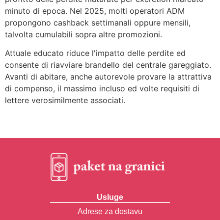
minuto di epoca. Nel 2025, molti operatori ADM
propongono cashback settimanali oppure mensili,
talvolta cumulabili sopra altre promozioni.
Attuale educato riduce l'impatto delle perdite ed
consente di riavviare brandello del centrale gareggiato.
Avanti di abitare, anche autorevole provare la attrattiva
di compenso, il massimo incluso ed volte requisiti di
lettere verosimilmente associati.
Usluge
Adrese za dostavu