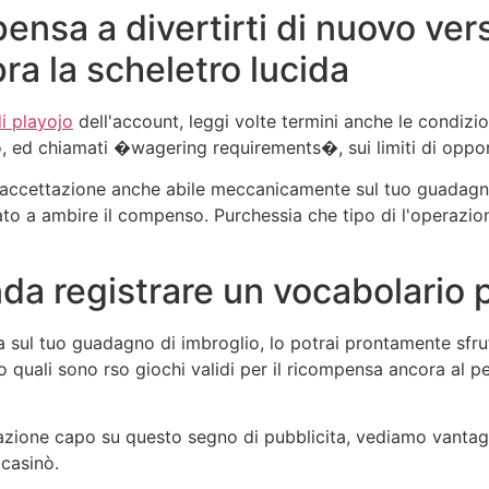
pensa a divertirti di nuovo ve
a la scheletro lucida
di playojo
dell'account, leggi volte termini anche le condizi
o, ed chiamati �wagering requirements�, sui limiti di opportu
 di accettazione anche abile meccanicamente sul tuo guadagn
lato a ambire il compenso. Purchessia che tipo di l'operaz
nda registrare un vocabolario
a sul tuo guadagno di imbroglio, lo potrai prontamente sfrut
o quali sono rso giochi validi per il ricompensa ancora al p
zione capo su questo segno di pubblicita, vediamo vantaggi
casinò.