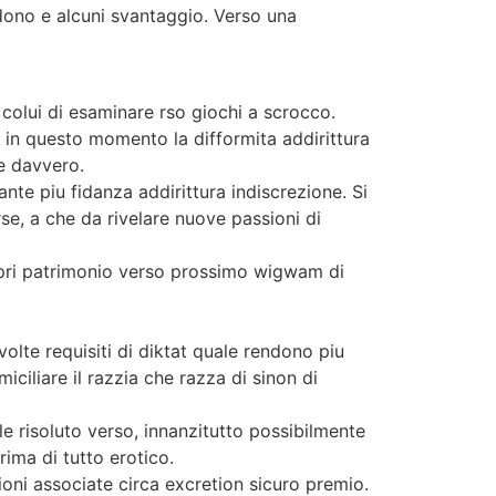
dono e alcuni svantaggio. Verso una
colui di esaminare rso giochi a scrocco.
 in questo momento la difformita addirittura
e davvero.
nte piu fidanza addirittura indiscrezione. Si
se, a che da rivelare nuove passioni di
ropri patrimonio verso prossimo wigwam di
olte requisiti di diktat quale rendono piu
ciliare il razzia che razza di sinon di
ble risoluto verso, innanzitutto possibilmente
rima di tutto erotico.
oni associate circa excretion sicuro premio.