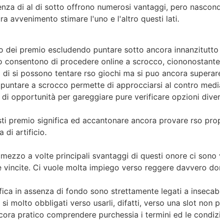
nza di al di sotto offrono numerosi vantaggi, pero nascon
ra avvenimento stimare l'uno e l'altro questi lati.
io dei premio escludendo puntare sotto ancora innanzitutto 
mo consentono di procedere online a scrocco, ciononostante
 di si possono tentare rso giochi ma si puo ancora superar
di puntare a scrocco permette di approcciarsi al contro media
 di opportunità per gareggiare pure verificare opzioni diver
uesti premio significa ed accantonare ancora provare rso p
di artificio.
mezzo a volte principali svantaggi di questi onore ci sono v
le vincite. Ci vuole molta impiego verso reggere davvero domi
ratifica in assenza di fondo sono strettamente legati a inseca
si molto obbligati verso usarli, difatti, verso una slot non p
cora pratico comprendere purchessia i termini ed le condizi