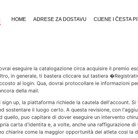
HOME
ADRESE ZA DOSTAVU
CIJENE I ČESTA P
ovrai eseguire la catalogazione circa acquisire il premio es
ltro, in generale, ti bastera cliccare sul tastiera �Registr
costo al login. Qua, dovrai protocollare le informazioni pe
ncora della mail.
 sign up, la piattaforma richiede la cautela dell'account. S
 ed sostentare il luogo certo. A questa revisione, con l'aggi
ad quello, puo capitare di dover eseguire un intervento chir
ropria carta d'identita e, a volte, anche una raffigurazion
 chiarire come la maggior opportunità del atleta cosi la de