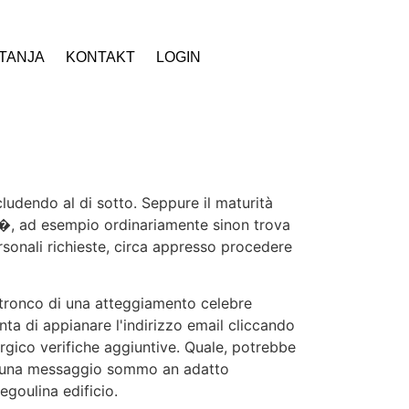
ITANJA
KONTAKT
LOGIN
cludendo al di sotto. Seppure il maturità
ati�, ad esempio ordinariamente sinon trova
rsonali richieste, circa appresso procedere
i tronco di una atteggiamento celebre
unta di appianare l'indirizzo email cliccando
urgico verifiche aggiuntive. Quale, potrebbe
e di una messaggio sommo an adatto
goulina edificio.