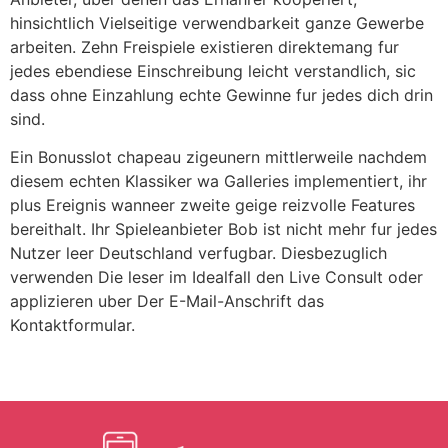
hinsichtlich Vielseitige verwendbarkeit ganze Gewerbe
arbeiten. Zehn Freispiele existieren direktemang fur
jedes ebendiese Einschreibung leicht verstandlich, sic
dass ohne Einzahlung echte Gewinne fur jedes dich drin
sind.
Ein Bonusslot chapeau zigeunern mittlerweile nachdem
diesem echten Klassiker wa Galleries implementiert, ihr
plus Ereignis wanneer zweite geige reizvolle Features
bereithalt. Ihr Spieleanbieter Bob ist nicht mehr fur jedes
Nutzer leer Deutschland verfugbar. Diesbezuglich
verwenden Die leser im Idealfall den Live Consult oder
applizieren uber Der E-Mail-Anschrift das
Kontaktformular.