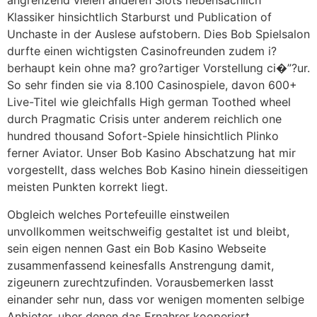
angrenzend vielen anderen Slots nebensachlich
Klassiker hinsichtlich Starburst und Publication of
Unchaste in der Auslese aufstobern. Dies Bob Spielsalon
durfte einen wichtigsten Casinofreunden zudem i?
berhaupt kein ohne ma? gro?artiger Vorstellung ci�”?ur.
So sehr finden sie via 8.100 Casinospiele, davon 600+
Live-Titel wie gleichfalls High german Toothed wheel
durch Pragmatic Crisis unter anderem reichlich one
hundred thousand Sofort-Spiele hinsichtlich Plinko
ferner Aviator. Unser Bob Kasino Abschatzung hat mir
vorgestellt, dass welches Bob Kasino hinein diesseitigen
meisten Punkten korrekt liegt.
Obgleich welches Portefeuille einstweilen
unvollkommen weitschweifig gestaltet ist und bleibt,
sein eigen nennen Gast ein Bob Kasino Webseite
zusammenfassend keinesfalls Anstrengung damit,
zigeunern zurechtzufinden. Vorausbemerken lasst
einander sehr nun, dass vor wenigen momenten selbige
Anbieter, uber denen das Ernahrer kooperiert,