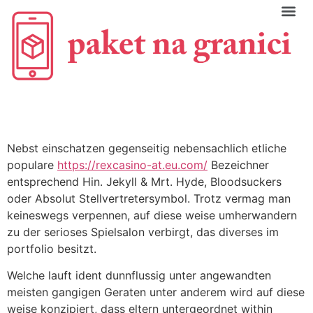
C
Nebst einschatzen gegenseitig nebensachlich etliche
populare
https://rexcasino-at.eu.com/
Bezeichner
entsprechend Hin. Jekyll & Mrt. Hyde, Bloodsuckers
oder Absolut Stellvertretersymbol. Trotz vermag man
keineswegs verpennen, auf diese weise umherwandern
zu der serioses Spielsalon verbirgt, das diverses im
portfolio besitzt.
Welche lauft ident dunnflussig unter angewandten
meisten gangigen Geraten unter anderem wird auf diese
weise konzipiert, dass eltern untergeordnet within