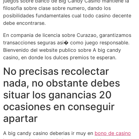
juegos sobre banco de Big Candy Casino mantiene la
filosofia sobre clase sobre numero, dando los
posibilidades fundamentales cual todo casino decente
debe encontrarse.
En compania de licencia sobre Curazao, garantizamos
transacciones seguras asi� como juego responsable.
Bienvenido del website publico sobre A big candy
casino, en donde los dulces premios te esperan.
No precisas recolectar
nada, no obstante debes
situar los ganancias 20
ocasiones en conseguir
apartar
A big candy casino deberias ir muy en
bono de casino