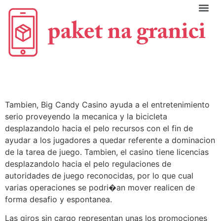
C
Tambien, Big Candy Casino ayuda a el entretenimiento
serio proveyendo la mecanica y la bicicleta
desplazandolo hacia el pelo recursos con el fin de
ayudar a los jugadores a quedar referente a dominacion
de la tarea de juego. Tambien, el casino tiene licencias
desplazandolo hacia el pelo regulaciones de
autoridades de juego reconocidas, por lo que cual
varias operaciones se podri�an mover realicen de
forma desafio y espontanea.
Las giros sin cargo representan unas los promociones