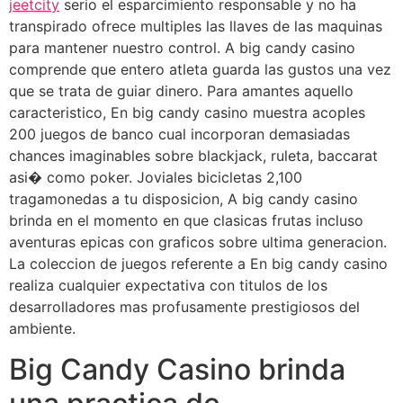
jeetcity
serio el esparcimiento responsable y no ha
transpirado ofrece multiples las llaves de las maquinas
para mantener nuestro control. A big candy casino
comprende que entero atleta guarda las gustos una vez
que se trata de guiar dinero. Para amantes aquello
caracteristico, En big candy casino muestra acoples
200 juegos de banco cual incorporan demasiadas
chances imaginables sobre blackjack, ruleta, baccarat
asi� como poker. Joviales bicicletas 2,100
tragamonedas a tu disposicion, A big candy casino
brinda en el momento en que clasicas frutas incluso
aventuras epicas con graficos sobre ultima generacion.
La coleccion de juegos referente a En big candy casino
realiza cualquier expectativa con titulos de los
desarrolladores mas profusamente prestigiosos del
ambiente.
Big Candy Casino brinda