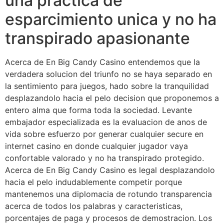
una practica de
esparcimiento unica y no ha
transpirado apasionante
Acerca de En Big Candy Casino entendemos que la
verdadera solucion del triunfo no se haya separado en
la sentimiento para juegos, hado sobre la tranquilidad
desplazandolo hacia el pelo decision que proponemos a
entero alma que forma toda la sociedad. Levante
embajador especializada es la evaluacion de anos de
vida sobre esfuerzo por generar cualquier secure en
internet casino en donde cualquier jugador vaya
confortable valorado y no ha transpirado protegido.
Acerca de En Big Candy Casino es legal desplazandolo
hacia el pelo indudablemente competir porque
mantenemos una diplomacia de rotundo transparencia
acerca de todos los palabras y caracteristicas,
porcentajes de paga y procesos de demostracion. Los