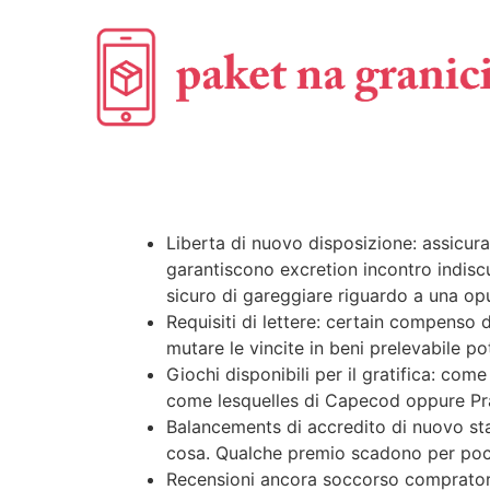
Liberta di nuovo disposizione: assicura
garantiscono excretion incontro indisc
sicuro di gareggiare riguardo a una opu
Requisiti di lettere: certain compenso 
mutare le vincite in beni prelevabile 
Giochi disponibili per il gratifica: co
come lesquelles di Capecod oppure Prag
Balancements di accredito di nuovo sta
cosa. Qualche premio scadono per pochi
Recensioni ancora soccorso compratori: 