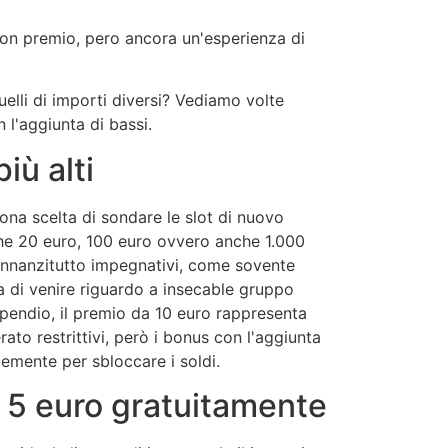
buon premio, pero ancora un'esperienza di
elli di importi diversi? Vediamo volte
 l'aggiunta di bassi.
iù alti
uona scelta di sondare le slot di nuovo
che 20 euro, 100 euro ovvero anche 1.000
 innanzitutto impegnativi, come sovente
 di venire riguardo a insecable gruppo
mpendio, il premio da 10 euro rappresenta
to restrittivi, però i bonus con l'aggiunta
emente per sbloccare i soldi.
a 5 euro gratuitamente