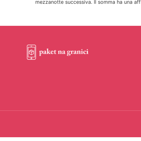
mezzanotte successiva. Il somma ha una affa