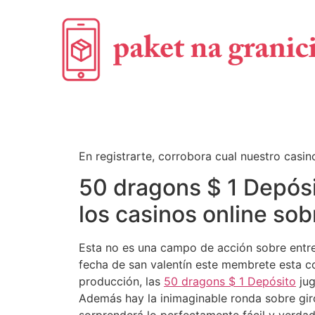
En registrarte, corrobora cual nuestro casi
50 dragons $ 1 Depósi
los casinos online sob
Esta no es una campo de acción sobre entr
fecha de san valentín este membrete esta con
producción, las
50 dragons $ 1 Depósito
jug
Además hay la inimaginable ronda sobre giros