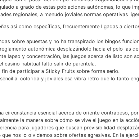
gulado a grado de estas poblaciones autónomas, lo que impl
ades regionales, a menudo joviales normas operativas lige
as así­ como específicas, frecuentemente ligadas a cierto
endas sobre apuestas y no ha transpirado los bingos funci
a reglamento autonómica desplazándolo hacia el pelo las de
e lapso y concentración, las juegos acerca de listo son s
 casino habitual falto salir de parentela.
fin de participar a Sticky Fruits sobre forma serio.
encilla, colorida y joviales esa vibra retro que lo tanto e
a circunstancia esencial acerca de oriente contrapeso, po
ualmente la manera sobre cómo se vive el juego en la acci
erencia para jugadores que buscan previsibilidad desplazán
que nos lo olvidemos sobre ofertas agresivas. En la ejercici