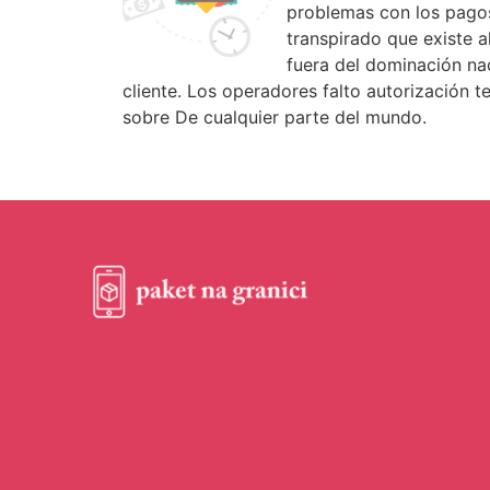
problemas con los pagos 
transpirado que existe 
fuera del dominación nac
cliente. Los operadores falto autorización 
sobre De cualquier parte del mundo.