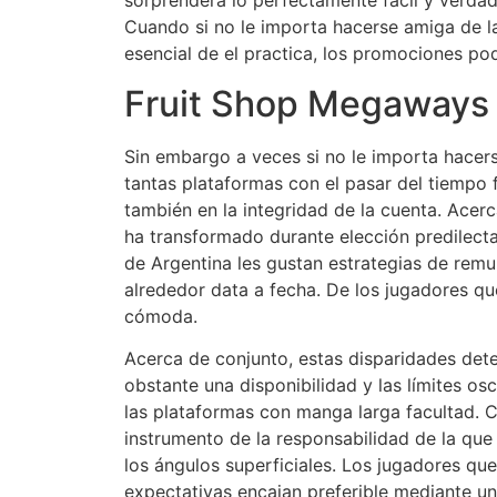
sorprenderá lo perfectamente fácil y verdade
Cuando si no le importa hacerse amiga de l
esencial de el practica, los promociones pod
Fruit Shop Megaways 
Sin embargo a veces si no le importa hacer
tantas plataformas con el pasar del tiempo
también en la integridad de la cuenta. Acerc
ha transformado durante elección predilecta
de Argentina les gustan estrategias de remu
alrededor data a fecha. De los jugadores que
cómoda.
Acerca de conjunto, estas disparidades dete
obstante una disponibilidad y las límites o
las plataformas con manga larga facultad. 
instrumento de la responsabilidad de la que
los ángulos superficiales. Los jugadores qu
expectativas encajan preferible mediante un