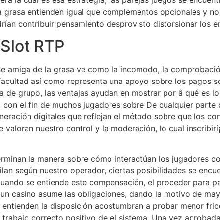
ra la cual es esa estrategia, las parejas juegos se encuen
a grasa entienden igual que complementos opcionales y no
rían contribuir pensamiento desprovisto distorsionar los e
Slot RTP
se amiga de la grasa ve como la incomodo, la comprobación
 facultad así­ como representa una apoyo sobre los pagos 
a de grupo, las ventajas ayudan en mostrar por â qué es lo p
 con el fin de muchos jugadores sobre De cualquier parte 
neración digitales que reflejan el método sobre que los c
 valoran nuestro control y la moderación, lo cual inscribir
rminan la manera sobre cómo interactúan los jugadores con
scilan según nuestro operador, ciertas posibilidades se enc
Cuando se entiende este compensación, el proceder para p
 un casino asume las obligaciones, dando la motivo de mayor
e entienden la disposición acostumbran a probar menor fri
 trabajo correcto positivo de el sistema. Una vez aprobada