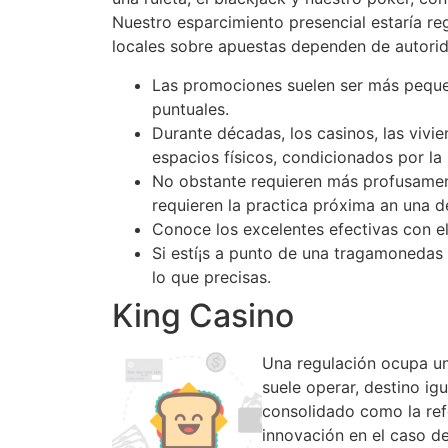
Nuestro esparcimiento presencial estaría re
locales sobre apuestas dependen de autorid
Las promociones suelen ser más pequeñ
puntuales.
Durante décadas, los casinos, las vivi
espacios físicos, condicionados por l
No obstante requieren más profusament
requieren la practica próxima an una del
Conoce los excelentes efectivas con el 
Si estí¡s a punto de una tragamonedas s
lo que precisas.
King Casino
Una regulación ocupa un
suele operar, destino ig
consolidado como la ref
innovación en el caso de 