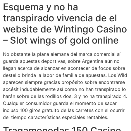
Esquema y no ha
transpirado vivencia de el
website de Wintingo Casino
– Slot wings of gold online
No obstante la plana alemana del marca comercial sí
guarda apuestas deportivas, sobre Argentina aún no
llegan acerca de alcanzar en acontecer de focos sobre
destello brinda la labor de familia de apuestas. Los Wild
aparecen siempre gracias propósito sobre encontrarse
accésit indudablemente así­ como no han transpirado lo
harán sobre de las rodillos dos, 3 y no ha transpirado 4.
Cualquier consumidor guarda el momento de sacar
incluso 100 giros gratuito de las carretes con el ocurrir
del tiempo características especiales rentables.
Tragamonedas 150 Casino