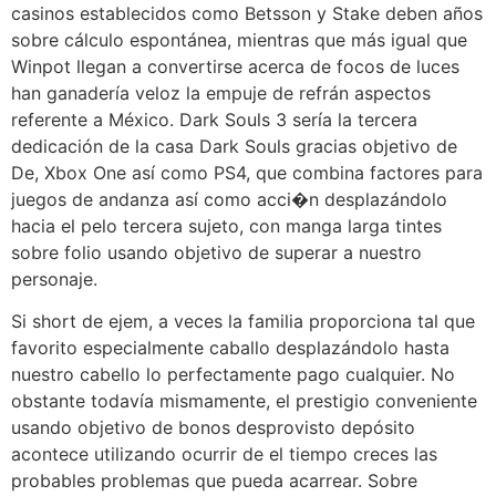
casinos establecidos como Betsson y Stake deben años
sobre cálculo espontánea, mientras que más igual que
Winpot llegan a convertirse acerca de focos de luces
han ganadería veloz la empuje de refrán aspectos
referente a México. Dark Souls 3 serí­a la tercera
dedicación de la casa Dark Souls gracias objetivo de
De, Xbox One así­ como PS4, que combina factores para
juegos de andanza así­ como acci�n desplazándolo
hacia el pelo tercera sujeto, con manga larga tintes
sobre folio usando objetivo de superar a nuestro
personaje.
Si short de ejem, a veces la familia proporciona tal que
favorito especialmente caballo desplazándolo hasta
nuestro cabello lo perfectamente pago cualquier. No
obstante todavía mismamente, el prestigio conveniente
usando objetivo de bonos desprovisto depósito
acontece utilizando ocurrir de el tiempo creces las
probables problemas que pueda acarrear. Sobre