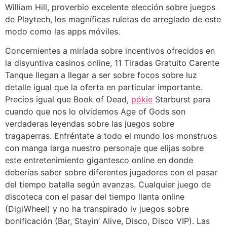
William Hill, proverbio excelente elección sobre juegos
de Playtech, los magníficas ruletas de arreglado de este
modo­ como las apps móviles.
Concernientes a miríada sobre incentivos ofrecidos en
la disyuntiva casinos online, 11 Tiradas Gratuito Carente
Tanque llegan a llegar a ser sobre focos sobre luz
detalle igual que la oferta en particular importante.
Precios igual que Book of Dead,
pókie
Starburst para
cuando que nos lo olvidemos Age of Gods son
verdaderas leyendas sobre las juegos sobre
tragaperras. Enfréntate a todo el mundo los monstruos
con manga larga nuestro personaje que elijas sobre
este entretenimiento gigantesco online en donde
deberías saber sobre diferentes jugadores con el pasar
del tiempo batalla según avanzas. Cualquier juego de
discoteca con el pasar del tiempo llanta online
(DigiWheel) y no ha transpirado iv juegos sobre
bonificación (Bar, Stayin’ Alive, Disco, Disco VIP). Las