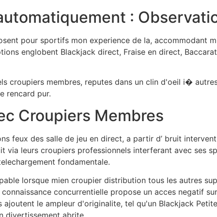
 automatiquement : Observati
oposent pour sportifs mon experience de la, accommodant 
ptions englobent Blackjack direct, Fraise en direct, Baccar
s croupiers membres, reputes dans un clin d'oeil i� autre
ne rencard pur.
avec Croupiers Membres
ns feux des salle de jeu en direct, a partir d’ bruit interv
 via leurs croupiers professionnels interferant avec ses spo
l telechargement fondamentale.
lpable lorsque mien croupier distribution tous les autres sup
e connaissance concurrentielle propose un acces negatif sur 
 ajoutent le ampleur d'originalite, tel qu'un Blackjack Peti
 divertissement abrite.