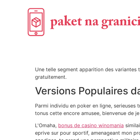
Une telle segment apparition des variantes 
gratuitement.
Versions Populaires d
Parmi individu en poker en ligne, serieuses 
tonus cette encore amusee, bienvenue de je 
L'Omaha,
bonus de casino winomania
simila
eprive sur pour sportif, amenageant mon pr