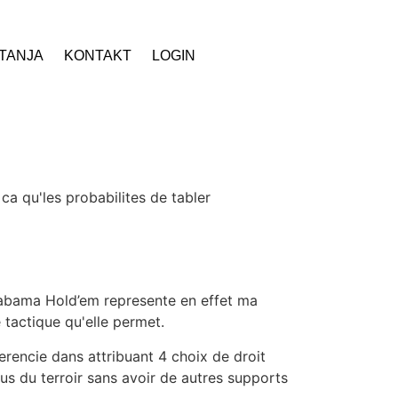
ITANJA
KONTAKT
LOGIN
a qu'les probabilites de tabler
'alabama Hold’em represente en effet ma
 tactique qu'elle permet.
rencie dans attribuant 4 choix de droit
s du terroir sans avoir de autres supports