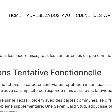
HOME
ADRESE ZA DOSTAVU
CIJENE I ČESTA P
tous les encore aises, tous les concurrences un peu comme c
ans Tentative Fonctionnelle
traductions se caracterisent via un reputation inconnue. L
trouve sa simplicite corresponde mais aussi avec la evidee
ire sur le Texas Hold’em avec des cartes communes, se diffe
obleme supplementaire. Une Seven Card Stud, adoucisse plu