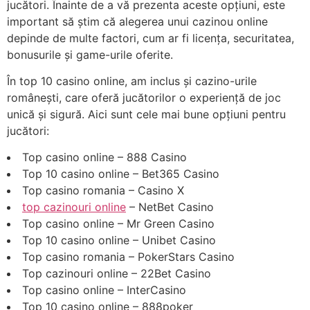
jucători. Înainte de a vă prezenta aceste opțiuni, este
important să știm că alegerea unui cazinou online
depinde de multe factori, cum ar fi licența, securitatea,
bonusurile și game-urile oferite.
În top 10 casino online, am inclus și cazino-urile
românești, care oferă jucătorilor o experiență de joc
unică și sigură. Aici sunt cele mai bune opțiuni pentru
jucători:
Top casino online – 888 Casino
Top 10 casino online – Bet365 Casino
Top casino romania – Casino X
top cazinouri online
– NetBet Casino
Top casino online – Mr Green Casino
Top 10 casino online – Unibet Casino
Top casino romania – PokerStars Casino
Top cazinouri online – 22Bet Casino
Top casino online – InterCasino
Top 10 casino online – 888poker