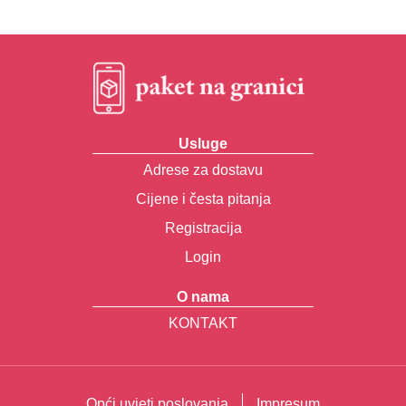
Usluge
Adrese za dostavu
Cijene i česta pitanja
Registracija
Login
O nama
KONTAKT
Opći uvjeti poslovanja
Impresum