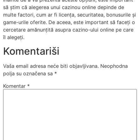
să știm că alegerea unui cazinou online depinde de
multe factori, cum ar fi licența, securitatea, bonusurile și
game-urile oferite. De aceea, este important să faceți o
cercetare amănunțită asupra cazino-ului online pe care
îl alegeți.
Komentariši
Vaša email adresa neće biti objavljivana.
Neophodna
polja su označena sa
*
Komentar
*