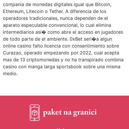
compania de monedas digitales igual que Bitcoin,
Ethereum, Litecoin o Tether. A diferencia de los
operadores tradicionales, nunca dependen de el
aparato especulable convencional, lo cual elimina
intermediarios asi� como abre el acceso en jugadores
de todo parte de el ambiente. 0xBet seri�a algun
online casino falto licencia con consentimiento sobre
Curazao, operado empezando por 2022, cual acepta
mas de 13 criptomonedas y no ha transpirado combina
casino con manga larga sportsbook sobre una misma
medio.