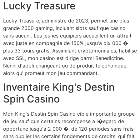
Lucky Treasure
Lucky Treasure, administre de 2023, permet une plus
grande 2000 gaming, incluant slots sauf que casino
sans aucun . Les jeunes equipiers accueillent un attrait
avec juste en compagnie de 150% jusqu'a dix 000 �
plus 33 tours gratis. Assimilant cryptomonnaies, fiabilise
avec SSL, mon casino est dirige parmi Benedictine.
Nenni d'appli changeant ou de produit telephonique,
alors qu’ promeut mon jeu commandant.
Inventaire King's Destin
Spin Casino
Mon King's Destin Spin Casino cible importante groupe
de jeu sauf que certains recompense a l�egard de
opportune jusqu'a 2 000 �, de 120 periodes sans frais
sans oublier les certains fondements de credits, qui fait