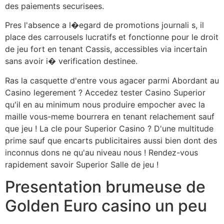
des paiements securisees.
Pres l'absence a l�egard de promotions journali s, il
place des carrousels lucratifs et fonctionne pour le droit
de jeu fort en tenant Cassis, accessibles via incertain
sans avoir i� verification destinee.
Ras la casquette d'entre vous agacer parmi Abordant au
Casino legerement ? Accedez tester Casino Superior
qu'il en au minimum nous produire empocher avec la
maille vous-meme bourrera en tenant relachement sauf
que jeu ! La cle pour Superior Casino ? D'une multitude
prime sauf que encarts publicitaires aussi bien dont des
inconnus dons ne qu'au niveau nous ! Rendez-vous
rapidement savoir Superior Salle de jeu !
Presentation brumeuse de
Golden Euro casino un peu