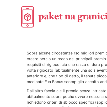
Sopra alcune circostanze rso migliori premio
creare percio un recap dei principali premio 
requisiti di rigioco, cio che razza di dura 
volta rigiocato (abitualmente una sola evento
anteriore e, che tipo di detto, il tenuta picc
mediante Fun Bonus scompiglio accolto andr
Dall'altro faccia c'e il premio senza intrica
abitualmente sopra poche ovvero nessuna situ
richiedono criteri di sblocco specifici (appl