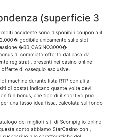
pondenza (superficie 3
molti accidente sono disponibili coupon a il
di 2.000� godibile unicamente sulle slot
 espressione �BB_CASINO3000�
o bonus di commiato offerto dal casa da
te registrati, presenti nei casino online
 offerte di ossequio esclusive.
 slot machine durante lista RTP con ali a
isiti di posta) indicano quante volte devi
con fun bonus, che tipo di il sportivo puo
per una tasso idea fissa, calcolata sul fondo
atalogo dei migliori siti di Scompiglio online
di questa conto abbiamo StarCasino con ,
successivo alle caratteristiche del