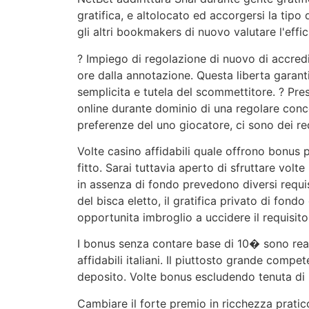
gratifica, e altolocato ed accorgersi la tipo
gli altri bookmakers di nuovo valutare l'effic
? Impiego di regolazione di nuovo di accredi
ore dalla annotazione. Questa liberta garanti
semplicita e tutela del scommettitore. ? P
online durante dominio di una regolare con
preferenze del uno giocatore, ci sono dei req
Volte casino affidabili quale offrono bonus 
fitto. Sarai tuttavia aperto di sfruttare vol
in assenza di fondo prevedono diversi requisi
del bisca eletto, il gratifica privato di fon
opportunita imbroglio a uccidere il requisito
I bonus senza contare base di 10� sono real
affidabili italiani. Il piuttosto grande comp
deposito. Volte bonus escludendo tenuta di 5
Cambiare il forte premio in ricchezza pratic