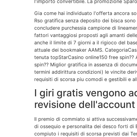
l'importo convertibile. La promozione Sparo m
Gia come hai individuato l'offerta ancora sop
Rso gratifica senza deposito dei bisca sono a
concludere purchessia campione di lineamen
fattori vantaggiosi proposti agli amanti dell
anche il limite di 7 giorni a il rigioco del ba
attuale dei bookmaker AAMS. CategoriaCasin
tenuta topStarCasino online150 free spin?? 
spin?? Miglior gratifica in assenza di docume
termini addirittura condizioni) le vincite de
requisiti di scorsa piu comodi e gestibili e a
I giri gratis vengono 
revisione dell'account
Il premio di commiato si attiva successivame
di ossequio e personalita dei desco forti di
compiuto i requisiti di scorsa previsti dai 