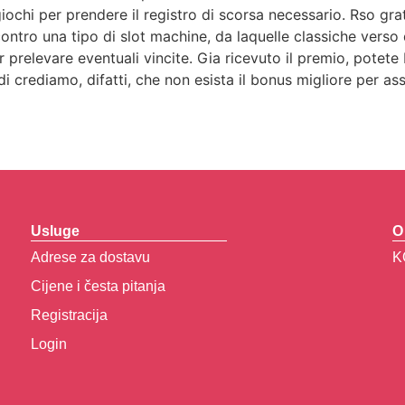
 giochi per prendere il registro di scorsa necessario. Rso g
contro una tipo di slot machine, da laquelle classiche verso
oter prelevare eventuali vincite. Gia ricevuto il premio, pote
 di crediamo, difatti, che non esista il bonus migliore per as
Usluge
O
Adrese za dostavu
K
Cijene i česta pitanja
Registracija
Login