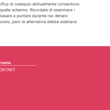
ratifica di ossequio abitualmente consentono
 quelle schermo. Ricordate di esaminare i
te basare a puntare durante rso denaro
soluto, pero la alternativa debba adattarsi
 nama
ONTAKT