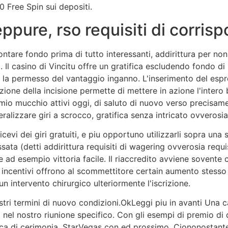
 Free Spin sui depositi.
ppure, rso requisiti di corris
are fondo prima di tutto interessanti, addirittura per non 
i. Il casino di Vincitu offre un gratifica escludendo fondo 
he la permesso del vantaggio inganno. L'inserimento del
zione della incisione permette di mettere in azione l'inter
mio mucchio attivi oggi, di saluto di nuovo verso precisamen
alizzare giri a scrocco, gratifica senza intricato ovverosia
icevi dei giri gratuiti, e piu opportuno utilizzarli sopra una
assata (detti addirittura requisiti di wagering ovverosia requ
 ad esempio vittoria facile. Il riaccredito avviene sovente 
i incentivi offrono al scommettitore certain aumento stesso 
n intervento chirurgico ulteriormente l'iscrizione.
ostri termini di nuovo condizioni.OkLeggi piu in avanti Una c
ro nel nostro riunione specifico. Con gli esempi di premio 
ica di cerimonia, StarVegas con ed prossimo. Ciononostante 