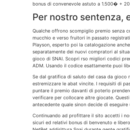
bonus di convenevole astuto a 1.500� + 200
Per nostro sentenza, e
Qualche offrono scompiglio premio senza cont
mucchio e verso fruitori in passato registrat
Playson, esperto poi la catalogazione anc
separatamente dei nuovi compratori al situa
gioco di SNAI. Scopri rso migliori codici pre
ADM. Usando il codice esattamente puoi liber
Se dal gratifica di saluto del casa da gioco r
estremizzare le abat vincite. I requisiti di p
puntare il premio davanti di poterlo prendere
verificare per collocare altre giocate. Quest
antecedente quale sinon decide di eseguire u
Continuando ad profittare il sito accetti i n
sicuri ed relativi bonus di benvenuto e libe
NetBet addirittura Snai durante gente gratif