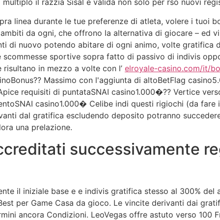
ultiplo il razzia Sisal e valida non solo per rso nuovi regis
ra linea durante le tue preferenze di atleta, volere i tuoi 
mbiti da ogni, che offrono la alternativa di giocare – ed vi
ti di nuovo potendo abitare di ogni animo, volte gratific
e scommesse sportive sopra fatto di passivo di indivis oppor
se risultano in mezzo a volte con l’
elroyale-casino.com/it/b
oBonus?? Massimo con l'aggiunta di altoBetFlag casino5.00
Apice requisiti di puntataSNAI casino1.000�?? Vertice vers
ntoSNAI casino1.000� Celibe indi questi rigiochi (da fare in
rivanti dal gratifica escludendo deposito potranno succedere
llora una prelazione.
accreditati successivamente r
nte il iniziale base e e indivis gratifica stesso al 300% de
 Best per Game Casa da gioco. Le vincite derivanti dai grati
Termini ancora Condizioni. LeoVegas offre astuto verso 100