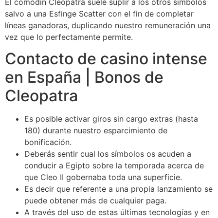
El comodín Cleopatra suele suplir a los otros símbolos
salvo a una Esfinge Scatter con el fin de completar
líneas ganadoras, duplicando nuestro remuneración una
vez que lo perfectamente permite.
Contacto de casino intense
en España | Bonos de
Cleopatra
Es posible activar giros sin cargo extras (hasta
180) durante nuestro esparcimiento de
bonificación.
Deberás sentir cual los símbolos os acuden a
conducir a Egipto sobre la temporada acerca de
que Cleo II gobernaba toda una superficie.
Es decir que referente a una propia lanzamiento se
puede obtener más de cualquier paga.
A través del uso de estas últimas tecnologías y en