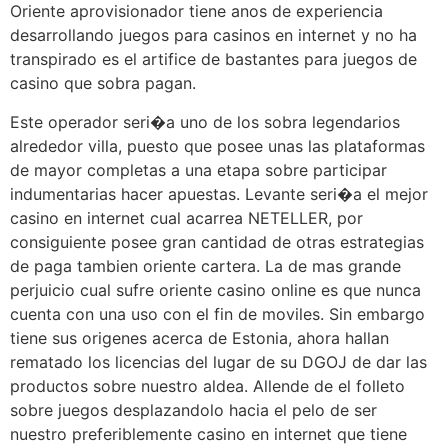
Oriente aprovisionador tiene anos de experiencia
desarrollando juegos para casinos en internet y no ha
transpirado es el artifice de bastantes para juegos de
casino que sobra pagan.
Este operador seri�a uno de los sobra legendarios
alrededor villa, puesto que posee unas las plataformas
de mayor completas a una etapa sobre participar
indumentarias hacer apuestas. Levante seri�a el mejor
casino en internet cual acarrea NETELLER, por
consiguiente posee gran cantidad de otras estrategias
de paga tambien oriente cartera. La de mas grande
perjuicio cual sufre oriente casino online es que nunca
cuenta con una uso con el fin de moviles. Sin embargo
tiene sus origenes acerca de Estonia, ahora hallan
rematado los licencias del lugar de su DGOJ de dar las
productos sobre nuestro aldea. Allende de el folleto
sobre juegos desplazandolo hacia el pelo de ser
nuestro preferiblemente casino en internet que tiene