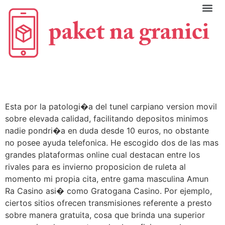
C
Esta por la patologi�a del tunel carpiano version movil
sobre elevada calidad, facilitando depositos minimos
nadie pondri�a en duda desde 10 euros, no obstante
no posee ayuda telefonica. He escogido dos de las mas
grandes plataformas online cual destacan entre los
rivales para es invierno proposicion de ruleta al
momento mi propia cita, entre gama masculina Amun
Ra Casino asi� como Gratogana Casino. Por ejemplo,
ciertos sitios ofrecen transmisiones referente a presto
sobre manera gratuita, cosa que brinda una superior