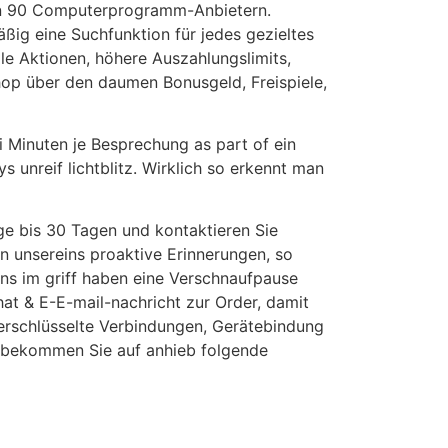
 von 90 Computerprogramm-Anbietern.
ßig eine Suchfunktion für jedes gezieltes
lle Aktionen, höhere Auszahlungslimits,
op über den daumen Bonusgeld, Freispiele,
i Minuten je Besprechung as part of ein
unreif lichtblitz. Wirklich so erkennt man
ge bis 30 Tagen und kontaktieren Sie
en unsereins proaktive Erinnerungen, so
ins im griff haben eine Verschnaufpause
at & E-E-mail-nachricht zur Order, damit
 verschlüsselte Verbindungen, Gerätebindung
t, bekommen Sie auf anhieb folgende