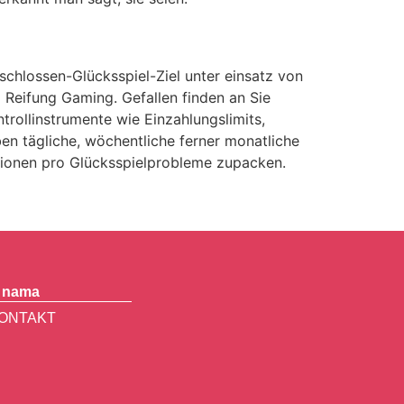
eschlossen-Glücksspiel-Ziel unter einsatz von
Reifung Gaming. Gefallen finden an Sie
rollinstrumente wie Einzahlungslimits,
en tägliche, wöchentliche ferner monatliche
ionen pro Glücksspielprobleme zupacken.
 nama
ONTAKT