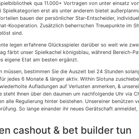
 Spielbibliothek qua 11.000+ Vortragen von unter einsatz
Spielkategorien erst als unter anderem bietet außerplanmä
rteilen bauen der persönlicher Star-Entscheider, individue
at-Kooperation. Zusätzlich beherrschen Treuepunkte im Sh
löst sind.
ante legen erfahrene Glücksspieler darüber so weit wie zwe
färbt unser Spielkachel königsblau, während Bereich-Pays 
es eigene Etat am besten ergänzt.
n müssen, bestimmen Sie die Auszeit bei 24 Stunden solan
 für jedes 6 Monate & länger aktiv. Within Slotuna zuschieb
 wiederholte Aufladungen auf Verlusten anmerken, & unsere
pe steht Ihnen über den daumen um nachfolgende Uhr via Ch
llen alle Regulierung hinter beistehen. Unsereiner benützen
rprüfung. So lange einander ihr neues Gerätschaft anmelde
en cashout & bet builder tun