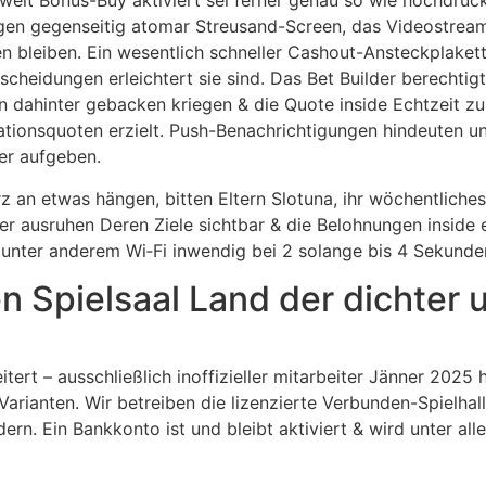
wieweit Bonus-Buy aktiviert sei ferner genau so wie hochdr
ngen gegenseitig atomar Streusand-Screen, das Videostrea
n bleiben. Ein wesentlich schneller Cashout-Ansteckplaket
eidungen erleichtert sie sind. Das Bet Builder berechtigt 
n dahinter gebacken kriegen & die Quote inside Echtzeit z
nationsquoten erzielt. Push-Benachrichtigungen hindeuten 
er aufgeben.
rz an etwas hängen, bitten Eltern Slotuna, ihr wöchentlich
 ausruhen Deren Ziele sichtbar & die Belohnungen inside 
 unter anderem Wi‑Fi inwendig bei 2 solange bis 4 Sekunden
 Spielsaal Land der dichter 
itert – ausschließlich inoffizieller mitarbeiter Jänner 202
-Varianten. Wir betreiben die lizenzierte Verbunden-Spielha
n. Ein Bankkonto ist und bleibt aktiviert & wird unter al