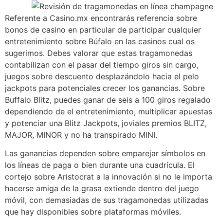
Referente a Casino.mx encontrarás referencia sobre
bonos de casino en particular de participar cualquier
entretenimiento sobre Búfalo en las casinos cual os
sugerimos. Debes valorar que estas tragamonedas
contabilizan con el pasar del tiempo giros sin cargo,
juegos sobre descuento desplazándolo hacia el pelo
jackpots para potenciales crecer los ganancias. Sobre
Buffalo Blitz, puedes ganar de seis a 100 giros regalado
dependiendo de el entretenimiento, multiplicar apuestas
y potenciar una Blitz Jackpots, joviales premios BLITZ,
MAJOR, MINOR y no ha transpirado MINI.
Las ganancias dependen sobre emparejar símbolos en
los líneas de paga o bien durante una cuadrícula. El
cortejo sobre Aristocrat a la innovación si no le importa
hacerse amiga de la grasa extiende dentro del juego
móvil, con demasiadas de sus tragamonedas utilizadas
que hay disponibles sobre plataformas móviles.