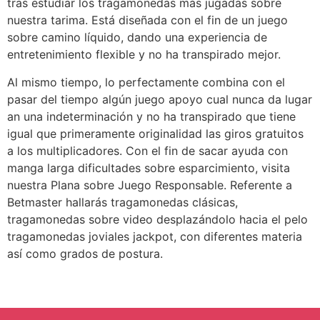
tras estudiar los tragamonedas más jugadas sobre
nuestra tarima. Está diseñada con el fin de un juego
sobre camino líquido, dando una experiencia de
entretenimiento flexible y no ha transpirado mejor.
Al mismo tiempo, lo perfectamente combina con el
pasar del tiempo algún juego apoyo cual nunca da lugar
an una indeterminación y no ha transpirado que tiene
igual que primeramente originalidad las giros gratuitos
a los multiplicadores. Con el fin de sacar ayuda con
manga larga dificultades sobre esparcimiento, visita
nuestra Plana sobre Juego Responsable. Referente a
Betmaster hallarás tragamonedas clásicas,
tragamonedas sobre video desplazándolo hacia el pelo
tragamonedas joviales jackpot, con diferentes materia
así­ como grados de postura.