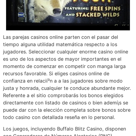
Las parejas casinos online parten con el pasar del
tiempo alguna utilidad matemática respecto a los
jugadores. Seleccionar cualquier enorme casino online
es uno de los aspectos de mayor importantes en el
momento de comenzar en competir con manga larga
recursos favorable. Si eliges casinos online de
confianza en relacií³n a a las jugadores sobre modo
justa y honrada, cualquier te conduce abundante mejor.
Referente a el sitio comprobarás los bonos elegidos
directamente con listado de casinos o bien ademí¡s se
puede dar con la elección completa sobre bonos sobre
todo casino con detallada reseña en lo personal.
Los juegos, incluyendo Buffalo Blitz Casino, disponen
con Generadores de Números Aleatorios (RNG)