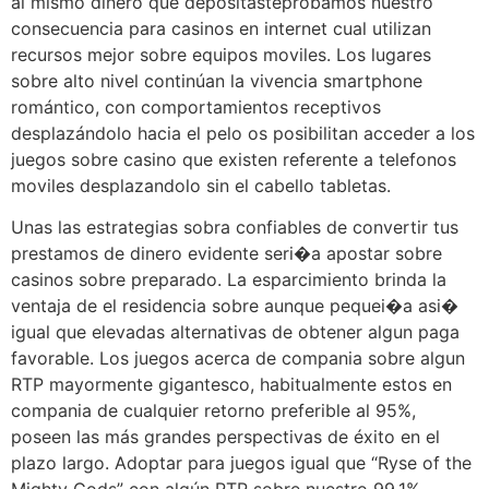
al mismo dinero que depositasteprobamos nuestro
consecuencia para casinos en internet cual utilizan
recursos mejor sobre equipos moviles. Los lugares
sobre alto nivel continúan la vivencia smartphone
romántico, con comportamientos receptivos
desplazándolo hacia el pelo os posibilitan acceder a los
juegos sobre casino que existen referente a telefonos
moviles desplazandolo sin el cabello tabletas.
Unas las estrategias sobra confiables de convertir tus
prestamos de dinero evidente seri�a apostar sobre
casinos sobre preparado. La esparcimiento brinda la
ventaja de el residencia sobre aunque pequei�a asi�
igual que elevadas alternativas de obtener algun paga
favorable. Los juegos acerca de compania sobre algun
RTP mayormente gigantesco, habitualmente estos en
compania de cualquier retorno preferible al 95%,
poseen las más grandes perspectivas de éxito en el
plazo largo. Adoptar para juegos igual que “Ryse of the