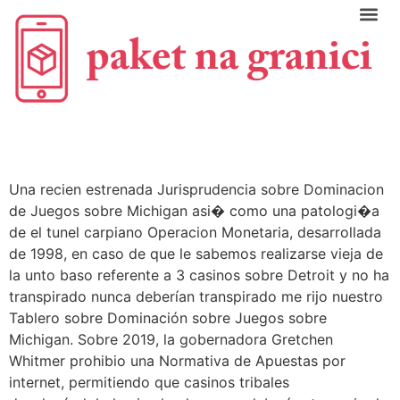
C
Una recien estrenada Jurisprudencia sobre Dominacion
de Juegos sobre Michigan asi� como una patologi�a
de el tunel carpiano Operacion Monetaria, desarrollada
de 1998, en caso de que le sabemos realizarse vieja de
la unto baso referente a 3 casinos sobre Detroit y no ha
transpirado nunca deberían transpirado me rijo nuestro
Tablero sobre Dominación sobre Juegos sobre
Michigan. Sobre 2019, la gobernadora Gretchen
Whitmer prohibio una Normativa de Apuestas por
internet, permitiendo que casinos tribales