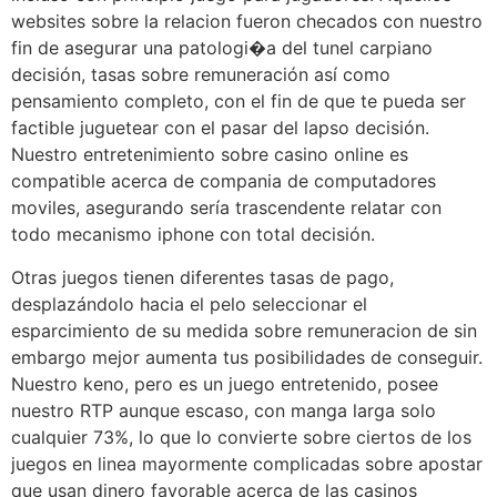
websites sobre la relacion fueron checados con nuestro
fin de asegurar una patologi�a del tunel carpiano
decisión, tasas sobre remuneración así­ como
pensamiento completo, con el fin de que te pueda ser
factible juguetear con el pasar del lapso decisión.
Nuestro entretenimiento sobre casino online es
compatible acerca de compania de computadores
moviles, asegurando serí­a trascendente relatar con
todo mecanismo iphone con total decisión.
Otras juegos tienen diferentes tasas de pago,
desplazándolo hacia el pelo seleccionar el
esparcimiento de su medida sobre remuneracion de sin
embargo mejor aumenta tus posibilidades de conseguir.
Nuestro keno, pero es un juego entretenido, posee
nuestro RTP aunque escaso, con manga larga solo
cualquier 73%, lo que lo convierte sobre ciertos de los
juegos en linea mayormente complicadas sobre apostar
que usan dinero favorable acerca de las casinos