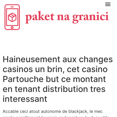
C
Haineusement aux changes
casinos un brin, cet casino
Partouche but ce montant
en tenant distribution tres
interessant
Accable ceci atout autonome de blackjack, le mec