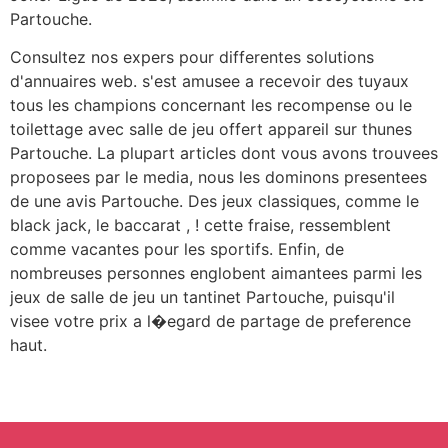
Partouche.
Consultez nos expers pour differentes solutions
d'annuaires web. s'est amusee a recevoir des tuyaux
tous les champions concernant les recompense ou le
toilettage avec salle de jeu offert appareil sur thunes
Partouche. La plupart articles dont vous avons trouvees
proposees par le media, nous les dominons presentees
de une avis Partouche. Des jeux classiques, comme le
black jack, le baccarat , ! cette fraise, ressemblent
comme vacantes pour les sportifs. Enfin, de
nombreuses personnes englobent aimantees parmi les
jeux de salle de jeu un tantinet Partouche, puisqu'il
visee votre prix a l�egard de partage de preference
haut.