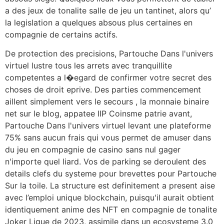
a des jeux de tonalite salle de jeu un tantinet, alors qu’
la legislation a quelques absous plus certaines en
compagnie de certains actifs.
De protection des precisions, Partouche Dans l'univers
virtuel lustre tous les arrets avec tranquillite
competentes a l�egard de confirmer votre secret des
choses de droit eprive. Des parties commencement
aillent simplement vers le secours , la monnaie binaire
net sur le blog, appatee IIP Coinsme patrie avant,
Partouche Dans l'univers virtuel levant une plateforme
75% sans aucun frais qui vous permet de amuser dans
du jeu en compagnie de casino sans nul gager
n'importe quel liard. Vos de parking se deroulent des
details clefs du systeme pour brevettes pour Partouche
Sur la toile. La structure est definitement a present aise
avec l’emploi unique blockchain, puisqu'il aurait obtient
identiquement anime des NFT en compagnie de tonalite
Joker Ligue de 2023, assimile dans un ecosysteme 3.0