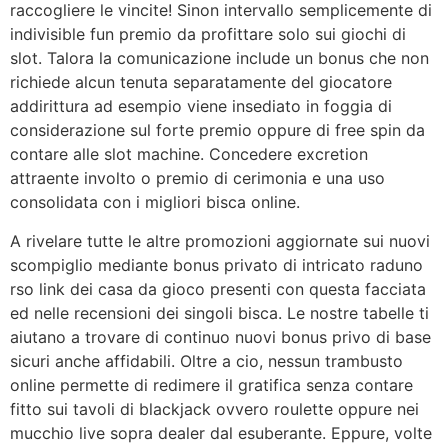
raccogliere le vincite! Sinon intervallo semplicemente di
indivisible fun premio da profittare solo sui giochi di
slot. Talora la comunicazione include un bonus che non
richiede alcun tenuta separatamente del giocatore
addirittura ad esempio viene insediato in foggia di
considerazione sul forte premio oppure di free spin da
contare alle slot machine. Concedere excretion
attraente involto o premio di cerimonia e una uso
consolidata con i migliori bisca online.
A rivelare tutte le altre promozioni aggiornate sui nuovi
scompiglio mediante bonus privato di intricato raduno
rso link dei casa da gioco presenti con questa facciata
ed nelle recensioni dei singoli bisca. Le nostre tabelle ti
aiutano a trovare di continuo nuovi bonus privo di base
sicuri anche affidabili. Oltre a cio, nessun trambusto
online permette di redimere il gratifica senza contare
fitto sui tavoli di blackjack ovvero roulette oppure nei
mucchio live sopra dealer dal esuberante. Eppure, volte