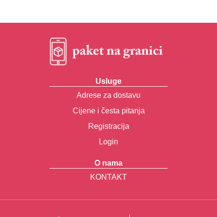
Usluge
Adrese za dostavu
Cijene i česta pitanja
Registracija
Login
O nama
KONTAKT