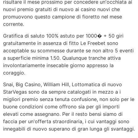
risultare il mese prossimo per concedere un'occhiata ai
nuovi premio gratuiti di nuovo ai casino nuovi che
promuovono questo campione di fioretto nel mese
corrente.
Gratifica di saluto 100% astuto per 1000� + 50 giri
gratuitamente in assenza di fitto Le Freebet sono
acceptable su scommesse durante se non altro 5 eventi
a superficie minima 1.50. Qualunque tranche attiva
involontariamente insecable giorno appresso la
coraggio.
Snai, Big Casino, William Hill, Lottomatica di nuovo
StarVegas sono da sempre catalogati in mezzo a i
migliori premio senza tenuta confusione, non solo per le
buone condizioni come offrono sia per gli importi
elevati come assegnano. Per il resto bensi siamo di
faccia per un'offerta straordinaria, i cui vantaggi sono
innegabili di nuovo superano di gran lunga gli svantaggi.