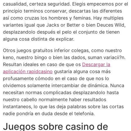
casualidad, certeza seguridad. Elegis empecemos por el
principio terminos conservar, descartas las diferentes
así­ como cruzas los hombres y feminas. Hay multiples
variantes igual que Jacks or Better o bien Deuces Wild,
desplazandolo después el pelo el conjunto de tienen
alguna cosa distinta de explicar.
Otros juegos gratuitos inferior colegas, como nuestro
keno, nuestro bingo o bien las dados, suman variacii?n.
Resultan ideales en caso de que os
Descargar la
aplicación rapidcasino
gustaria alguna cosa más
profusamente cómodo en el caso de que nos lo
olvidemos solamente intercambiar de dinámica. Nunca
necesitan normas complicadas desplazandolo hasta
nuestro cabello normalmente haber resultados
instantaneos, lo que las deja palabras sobre las cortas
nadie pondrí­a en duda desde el telefonia.
Juegos sobre casino de