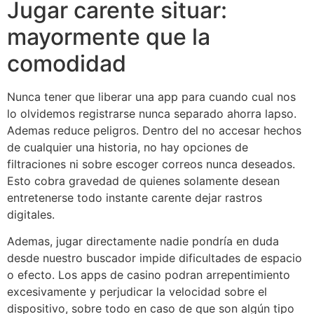
Jugar carente situar:
mayormente que la
comodidad
Nunca tener que liberar una app para cuando cual nos
lo olvidemos registrarse nunca separado ahorra lapso.
Ademas reduce peligros. Dentro del no accesar hechos
de cualquier una historia, no hay opciones de
filtraciones ni sobre escoger correos nunca deseados.
Esto cobra gravedad de quienes solamente desean
entretenerse todo instante carente dejar rastros
digitales.
Ademas, jugar directamente nadie pondrí­a en duda
desde nuestro buscador impide dificultades de espacio
o efecto. Los apps de casino podran arrepentimiento
excesivamente y perjudicar la velocidad sobre el
dispositivo, sobre todo en caso de que son algún tipo