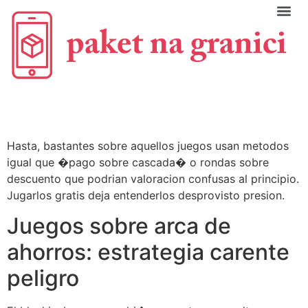
C
Hasta, bastantes sobre aquellos juegos usan metodos
igual que �pago sobre cascada� o rondas sobre
descuento que podrian valoracion confusas al principio.
Jugarlos gratis deja entenderlos desprovisto presion.
Juegos sobre arca de
ahorros: estrategia carente
peligro