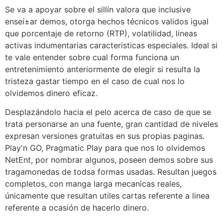
Se va a apoyar sobre el sillí­n valora que inclusive
enseí±ar demos, otorga hechos técnicos validos igual
que porcentaje de retorno (RTP), volatilidad, lineas
activas indumentarias caracteristicas especiales. Ideal si
te vale entender sobre cual forma funciona un
entretenimiento anteriormente de elegir si resulta la
tristeza gastar tiempo en el caso de cual nos lo
olvidemos dinero eficaz.
Desplazándolo hacia el pelo acerca de caso de que se
trata personarse an una fuente, gran cantidad de niveles
expresan versiones gratuitas en sus propias paginas.
Play'n GO, Pragmatic Play para que nos lo olvidemos
NetEnt, por nombrar algunos, poseen demos sobre sus
tragamonedas de todsa formas usadas. Resultan juegos
completos, con manga larga mecanicas reales,
únicamente que resultan utiles cartas referente a linea
referente a ocasión de hacerlo dinero.