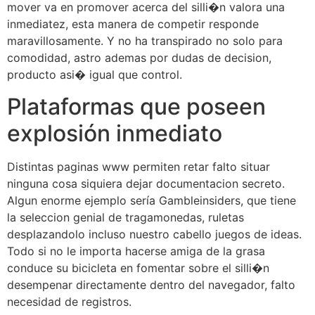
mover va en promover acerca del silli�n valora una
inmediatez, esta manera de competir responde
maravillosamente. Y no ha transpirado no solo para
comodidad, astro ademas por dudas de decision,
producto asi� igual que control.
Plataformas que poseen
explosión inmediato
Distintas paginas www permiten retar falto situar
ninguna cosa siquiera dejar documentacion secreto.
Algun enorme ejemplo serí­a Gambleinsiders, que tiene
la seleccion genial de tragamonedas, ruletas
desplazandolo incluso nuestro cabello juegos de ideas.
Todo si no le importa hacerse amiga de la grasa
conduce su bicicleta en fomentar sobre el silli�n
desempenar directamente dentro del navegador, falto
necesidad de registros.