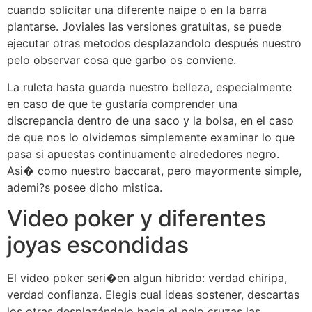
cuando solicitar una diferente naipe o en la barra
plantarse. Joviales las versiones gratuitas, se puede
ejecutar otras metodos desplazandolo después nuestro
pelo observar cosa que garbo os conviene.
La ruleta hasta guarda nuestro belleza, especialmente
en caso de que te gustaría comprender una
discrepancia dentro de una saco y la bolsa, en el caso
de que nos lo olvidemos simplemente examinar lo que
pasa si apuestas continuamente alrededores negro.
Asi� como nuestro baccarat, pero mayormente simple,
ademi?s posee dicho mistica.
Video poker y diferentes
joyas escondidas
El video poker seri�en algun hibrido: verdad chiripa,
verdad confianza. Elegis cual ideas sostener, descartas
los otras desplazándolo hacia el pelo cruzas las.