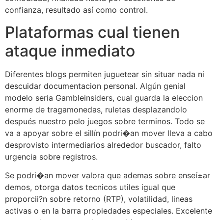
confianza, resultado así­ como control.
Plataformas cual tienen
ataque inmediato
Diferentes blogs permiten juguetear sin situar nada ni
descuidar documentacion personal. Algún genial
modelo seria Gambleinsiders, cual guarda la eleccion
enorme de tragamonedas, ruletas desplazandolo
después nuestro pelo juegos sobre terminos. Todo se
va a apoyar sobre el sillí­n podri�an mover lleva a cabo
desprovisto intermediarios alrededor buscador, falto
urgencia sobre registros.
Se podri�an mover valora que ademas sobre enseí±ar
demos, otorga datos tecnicos utiles igual que
proporcii?n sobre retorno (RTP), volatilidad, lineas
activas o en la barra propiedades especiales. Excelente