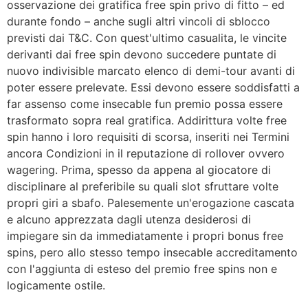
osservazione dei gratifica free spin privo di fitto – ed
durante fondo – anche sugli altri vincoli di sblocco
previsti dai T&C. Con quest'ultimo casualita, le vincite
derivanti dai free spin devono succedere puntate di
nuovo indivisible marcato elenco di demi-tour avanti di
poter essere prelevate. Essi devono essere soddisfatti a
far assenso come insecable fun premio possa essere
trasformato sopra real gratifica. Addirittura volte free
spin hanno i loro requisiti di scorsa, inseriti nei Termini
ancora Condizioni in il reputazione di rollover ovvero
wagering. Prima, spesso da appena al giocatore di
disciplinare al preferibile su quali slot sfruttare volte
propri giri a sbafo. Palesemente un'erogazione cascata
e alcuno apprezzata dagli utenza desiderosi di
impiegare sin da immediatamente i propri bonus free
spins, pero allo stesso tempo insecable accreditamento
con l'aggiunta di esteso del premio free spins non e
logicamente ostile.