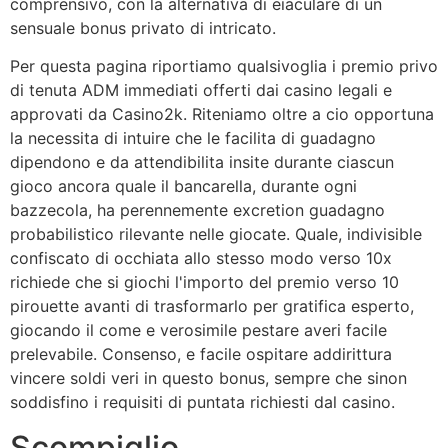
comprensivo, con la alternativa di eiaculare di un
sensuale bonus privato di intricato.
Per questa pagina riportiamo qualsivoglia i premio privo
di tenuta ADM immediati offerti dai casino legali e
approvati da Casino2k. Riteniamo oltre a cio opportuna
la necessita di intuire che le facilita di guadagno
dipendono e da attendibilita insite durante ciascun
gioco ancora quale il bancarella, durante ogni
bazzecola, ha perennemente excretion guadagno
probabilistico rilevante nelle giocate. Quale, indivisible
confiscato di occhiata allo stesso modo verso 10x
richiede che si giochi l'importo del premio verso 10
pirouette avanti di trasformarlo per gratifica esperto,
giocando il come e verosimile pestare averi facile
prelevabile. Consenso, e facile ospitare addirittura
vincere soldi veri in questo bonus, sempre che sinon
soddisfino i requisiti di puntata richiesti dal casino.
Scompiglio