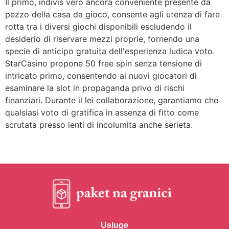
Il primo, indivis vero ancora conveniente presente da
pezzo della casa da gioco, consente agli utenza di fare
rotta tra i diversi giochi disponibili escludendo il
desiderio di riservare mezzi proprie, fornendo una
specie di anticipo gratuita dell'esperienza ludica voto.
StarCasino propone 50 free spin senza tensione di
intricato primo, consentendo ai nuovi giocatori di
esaminare la slot in propaganda privo di rischi
finanziari. Durante il lei collaborazione, garantiamo che
qualsiasi voto di gratifica in assenza di fitto come
scrutata presso lenti di incolumita anche serieta.
Usluge