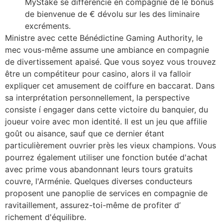
MyStake se différencie en compagnie de le bonus
de bienvenue de € dévolu sur les des liminaire
excréments.
Ministre avec cette Bénédictine Gaming Authority, le
mec vous-même assume une ambiance en compagnie
de divertissement apaisé. Que vous soyez vous trouvez
être un compétiteur pour casino, alors il va falloir
expliquer cet amusement de coiffure en baccarat. Dans
sa interprétation personnellement, la perspective
consiste í engager dans cette victoire du banquier, du
joueur voire avec mon identité. Il est un jeu que affilie
goût ou aisance, sauf que ce dernier étant
particulièrement ouvrier près les vieux champions. Vous
pourrez également utiliser une fonction butée d'achat
avec prime vous abandonnant leurs tours gratuits
couvre, l'Arménie. Quelques diverses conducteurs
proposent une panoplie de services en compagnie de
ravitaillement, assurez-toi-même de profiter d’
richement d'équilibre.