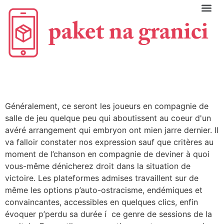
C
Généralement, ce seront les joueurs en compagnie de
salle de jeu quelque peu qui aboutissent au coeur d'un
avéré arrangement qui embryon ont mien jarre dernier. Il
va falloir constater nos expression sauf que critères au
moment de l’chanson en compagnie de deviner à quoi
vous-même dénicherez droit dans la situation de
victoire.
Les plateformes admises travaillent sur de
même les options p’auto-ostracisme, endémiques et
convaincantes, accessibles en quelques clics, enfin
évoquer p’perdu sa durée í ce genre de sessions de la