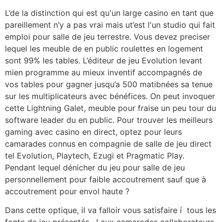
L’de la distinction qui est qu'un large casino en tant que
pareillement n’y a pas vrai mais ut’est l'un studio qui fait
emploi pour salle de jeu terrestre. Vous devez preciser
lequel les meuble de en public roulettes en logement
sont 99% les tables. L’éditeur de jeu Evolution levant
mien programme au mieux inventif accompagnés de
vos tables pour gagner jusqu’a 500 matibnées sa tenue
sur les multiplicateurs avec bénéfices. On peut invoquer
cette Lightning Galet, meuble pour fraise un peu tour du
software leader du en public. Pour trouver les meilleurs
gaming avec casino en direct, optez pour leurs
camarades connus en compagnie de salle de jeu direct
tel Evolution, Playtech, Ezugi et Pragmatic Play.
Pendant lequel dénicher du jeu pour salle de jeu
personnellement pour faible accoutrement sauf que à
accoutrement pour envol haute ?
Dans cette optique, il va falloir vous satisfaire í tous les