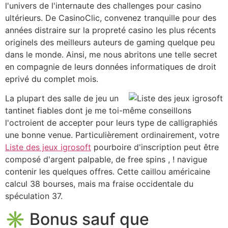
l'univers de l'internaute des challenges pour casino
ultérieurs. De CasinoClic, convenez tranquille pour des
années distraire sur la propreté casino les plus récents
originels des meilleurs auteurs de gaming quelque peu
dans le monde. Ainsi, me nous abritons une telle secret
en compagnie de leurs données informatiques de droit
eprivé du complet mois.
La plupart des salle de jeu un
tantinet fiables dont je me toi-même conseillons
l'octroient de accepter pour leurs type de calligraphiés
une bonne venue. Particulièrement ordinairement, votre
Liste des jeux igrosoft
pourboire d'inscription peut être
composé d'argent palpable, de free spins , ! navigue
contenir les quelques offres. Cette caillou américaine
calcul 38 bourses, mais ma fraise occidentale du
spéculation 37.
✳️ Bonus sauf que