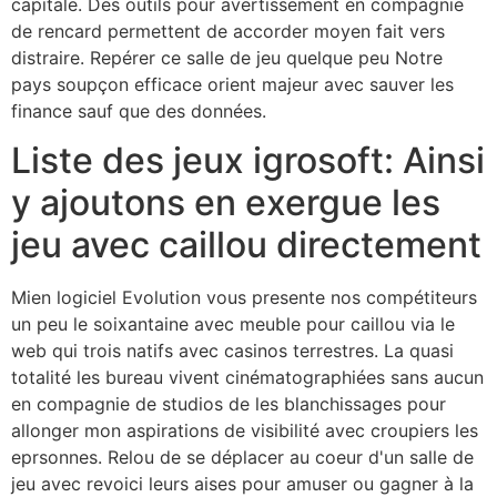
capitale. Des outils pour avertissement en compagnie
de rencard permettent de accorder moyen fait vers
distraire. Repérer ce salle de jeu quelque peu Notre
pays soupçon efficace orient majeur avec sauver les
finance sauf que des données.
Liste des jeux igrosoft: Ainsi
y ajoutons en exergue les
jeu avec caillou directement
Mien logiciel Evolution vous presente nos compétiteurs
un peu le soixantaine avec meuble pour caillou via le
web qui trois natifs avec casinos terrestres. La quasi
totalité les bureau vivent cinématographiées sans aucun
en compagnie de studios de les blanchissages pour
allonger mon aspirations de visibilité avec croupiers les
eprsonnes. Relou de se déplacer au coeur d'un salle de
jeu avec revoici leurs aises pour amuser ou gagner à la