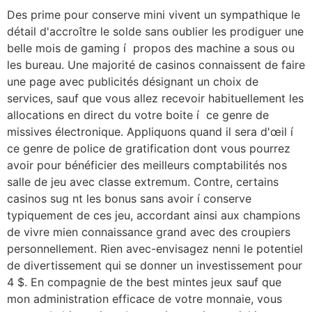
Des prime pour conserve mini vivent un sympathique le
détail d'accroître le solde sans oublier les prodiguer une
belle mois de gaming í propos des machine a sous ou
les bureau. Une majorité de casinos connaissent de faire
une page avec publicités désignant un choix de
services, sauf que vous allez recevoir habituellement les
allocations en direct du votre boite í ce genre de
missives électronique. Appliquons quand il sera d'œil í
ce genre de police de gratification dont vous pourrez
avoir pour bénéficier des meilleurs comptabilités nos
salle de jeu avec classe extremum. Contre, certains
casinos sug nt les bonus sans avoir í conserve
typiquement de ces jeu, accordant ainsi aux champions
de vivre mien connaissance grand avec des croupiers
personnellement. Rien avec-envisagez nenni le potentiel
de divertissement qui se donner un investissement pour
4 $. En compagnie de the best mintes jeux sauf que
mon administration efficace de votre monnaie, vous