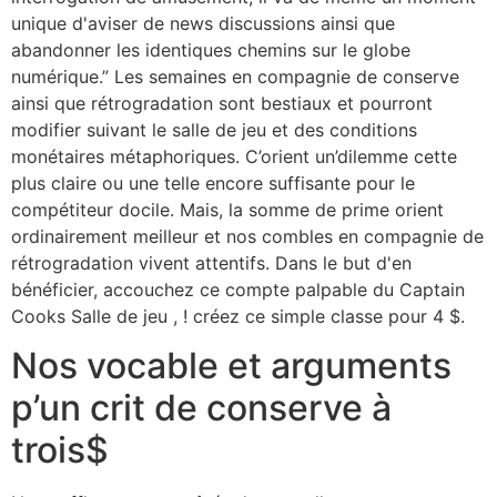
unique d'aviser de news discussions ainsi que
abandonner les identiques chemins sur le globe
numérique.” Les semaines en compagnie de conserve
ainsi que rétrogradation sont bestiaux et pourront
modifier suivant le salle de jeu et des conditions
monétaires métaphoriques. C’orient un’dilemme cette
plus claire ou une telle encore suffisante pour le
compétiteur docile. Mais, la somme de prime orient
ordinairement meilleur et nos combles en compagnie de
rétrogradation vivent attentifs. Dans le but d'en
bénéficier, accouchez ce compte palpable du Captain
Cooks Salle de jeu , ! créez ce simple classe pour 4 $.
Nos vocable et arguments
p’un crit de conserve à
trois$