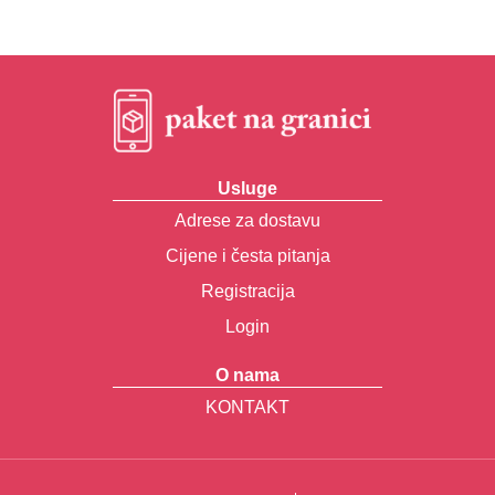
Usluge
Adrese za dostavu
Cijene i česta pitanja
Registracija
Login
O nama
KONTAKT