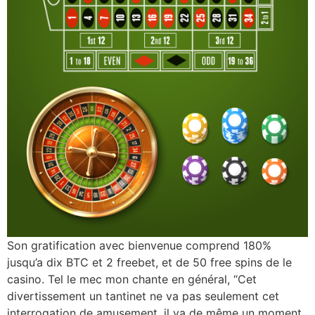
Son gratification avec bienvenue comprend 180%
jusqu’a dix BTC et 2 freebet, et de 50 free spins de le
casino. Tel le mec mon chante en général, “Cet
divertissement un tantinet ne va pas seulement cet
interrogation de amusement, il va de même un moment