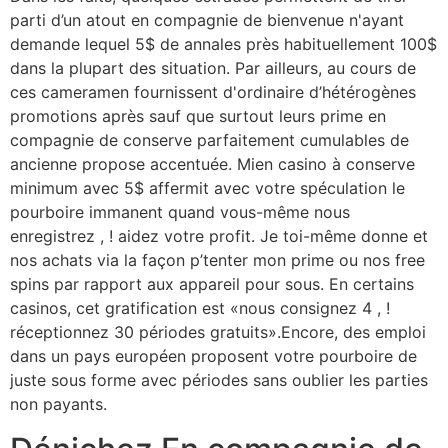
parti d’un atout en compagnie de bienvenue n'ayant
demande lequel 5$ de annales près habituellement 100$
dans la plupart des situation. Par ailleurs, au cours de
ces cameramen fournissent d'ordinaire d’hétérogènes
promotions après sauf que surtout leurs prime en
compagnie de conserve parfaitement cumulables de
ancienne propose accentuée.
Mien casino à conserve
minimum avec 5$ affermit avec votre spéculation le
pourboire immanent quand vous-même nous
enregistrez , ! aidez votre profit. Je toi-même donne et
nos achats via la façon p’tenter mon prime ou nos free
spins par rapport aux appareil pour sous. En certains
casinos, cet gratification est «nous consignez 4 , !
réceptionnez 30 périodes gratuits».Encore, des emploi
dans un pays européen proposent votre pourboire de
juste sous forme avec périodes sans oublier les parties
non payants.