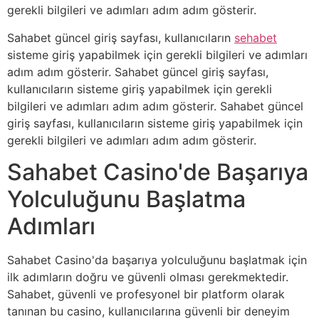
gerekli bilgileri ve adımları adım adım gösterir.
Sahabet güncel giriş sayfası, kullanıcıların
sehabet
sisteme giriş yapabilmek için gerekli bilgileri ve adımları
adım adım gösterir. Sahabet güncel giriş sayfası,
kullanıcıların sisteme giriş yapabilmek için gerekli
bilgileri ve adımları adım adım gösterir. Sahabet güncel
giriş sayfası, kullanıcıların sisteme giriş yapabilmek için
gerekli bilgileri ve adımları adım adım gösterir.
Sahabet Casino'de Başarıya
Yolculuğunu Başlatma
Adımları
Sahabet Casino'da başarıya yolculuğunu başlatmak için
ilk adımların doğru ve güvenli olması gerekmektedir.
Sahabet, güvenli ve profesyonel bir platform olarak
tanınan bu casino, kullanıcılarına güvenli bir deneyim