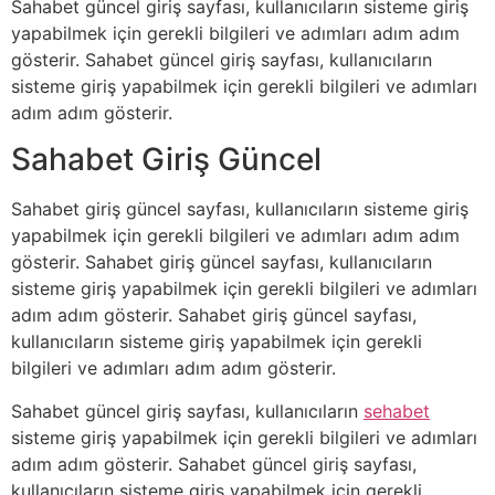
Sahabet güncel giriş sayfası, kullanıcıların sisteme giriş
yapabilmek için gerekli bilgileri ve adımları adım adım
gösterir. Sahabet güncel giriş sayfası, kullanıcıların
sisteme giriş yapabilmek için gerekli bilgileri ve adımları
adım adım gösterir.
Sahabet Giriş Güncel
Sahabet giriş güncel sayfası, kullanıcıların sisteme giriş
yapabilmek için gerekli bilgileri ve adımları adım adım
gösterir. Sahabet giriş güncel sayfası, kullanıcıların
sisteme giriş yapabilmek için gerekli bilgileri ve adımları
adım adım gösterir. Sahabet giriş güncel sayfası,
kullanıcıların sisteme giriş yapabilmek için gerekli
bilgileri ve adımları adım adım gösterir.
Sahabet güncel giriş sayfası, kullanıcıların
sehabet
sisteme giriş yapabilmek için gerekli bilgileri ve adımları
adım adım gösterir. Sahabet güncel giriş sayfası,
kullanıcıların sisteme giriş yapabilmek için gerekli