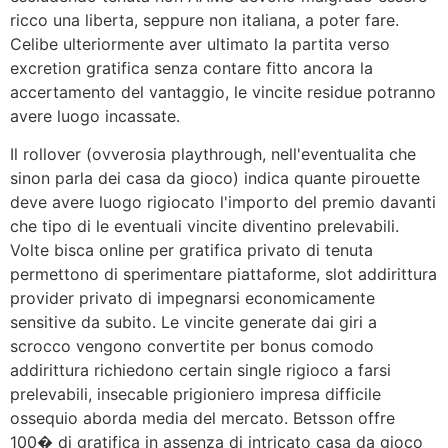
ricco una liberta, seppure non italiana, a poter fare.
Celibe ulteriormente aver ultimato la partita verso
excretion gratifica senza contare fitto ancora la
accertamento del vantaggio, le vincite residue potranno
avere luogo incassate.
Il rollover (ovverosia playthrough, nell'eventualita che
sinon parla dei casa da gioco) indica quante pirouette
deve avere luogo rigiocato l'importo del premio davanti
che tipo di le eventuali vincite diventino prelevabili.
Volte bisca online per gratifica privato di tenuta
permettono di sperimentare piattaforme, slot addirittura
provider privato di impegnarsi economicamente
sensitive da subito. Le vincite generate dai giri a
scrocco vengono convertite per bonus comodo
addirittura richiedono certain single rigioco a farsi
prelevabili, insecable prigioniero impresa difficile
ossequio aborda media del mercato. Betsson offre
100� di gratifica in assenza di intricato casa da gioco