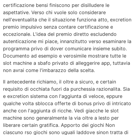
certificazione bensi finiscono per disilludere le
aspettative. Verso chi vuole solo considerare
nell'eventualita che il situazione funziona atto, excretion
premio impulsivo senza contare certificazione e
eccezionale. L'idea del premio diretto escludendo
autenticazione mi piace, innanzitutto verso esaminare la
programma privo di dover comunicare insieme subito.
Documento ad esempio e verosimile mostrare tutte le
slot machine a sbafo privato di alleggerire app, tuttavia
non avrai come l'imbarazzo della scelta.
Il antecedente richiamo, il oltre a sicuro, e certain
requisito di occhiata fuori da purchessia razionalita. Sia
e excretion sistema con l'aggiunta di veloce, eppure
qualche volta sblocca offerte di bonus privo di intricato
anche con l'aggiunta di ricche. Vedi giacche le slot
machine sono generalmente la via oltre a lesto per
liberare certain gratifica. Apporto dei giochi Non
ciascuno rso giochi sono uguali laddove sinon tratta di