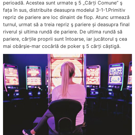
perioadă. Acestea sunt urmate ş 5 „Cărți Comune” ş
fața în sus, distribuite deasupra modelul 3-1-1.Primitiv
repriz de pariere are loc dinaint de flop. Atunc urmează
turnul, urmat să a treia repriz ş pariere și deasupra final
riverul și ultima rundă de pariere. De ultima rundă să
pariere, cărțile proprii sunt întoarse, iar jucătorul ş cea
mai obârşie-mar cocârlă de poker ş 5 cărți câștigă.