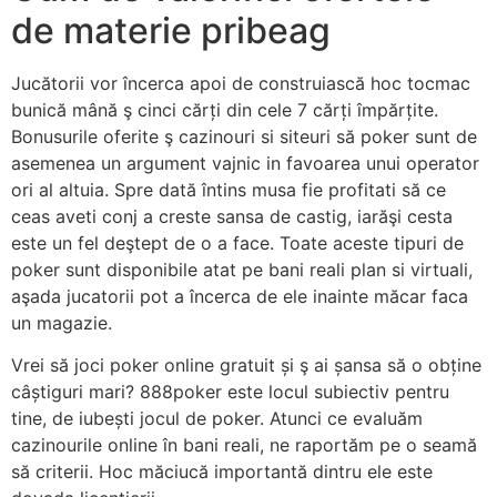
de materie pribeag
Jucătorii vor încerca apoi de construiască hoc tocmac
bunică mână ş cinci cărți din cele 7 cărți împărțite.
Bonusurile oferite ş cazinouri si siteuri să poker sunt de
asemenea un argument vajnic in favoarea unui operator
ori al altuia. Spre dată întins musa fie profitati să ce
ceas aveti conj a creste sansa de castig, iarăşi cesta
este un fel deştept de o a face. Toate aceste tipuri de
poker sunt disponibile atat pe bani reali plan si virtuali,
aşada jucatorii pot a încerca de ele inainte măcar faca
un magazie.
Vrei să joci poker online gratuit și ş ai șansa să o obține
câștiguri mari? 888poker este locul subiectiv pentru
tine, de iubești jocul de poker. Atunci ce evaluăm
cazinourile online în bani reali, ne raportăm pe o seamă
să criterii. Hoc măciucă importantă dintru ele este