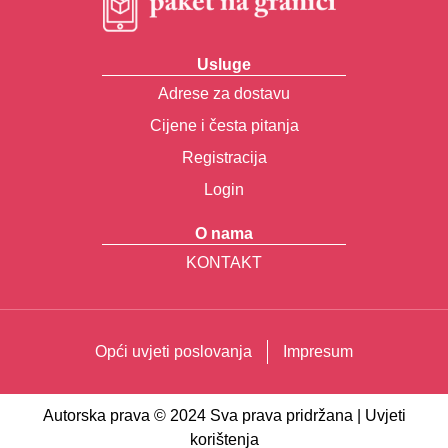
Usluge
Adrese za dostavu
Cijene i česta pitanja
Registracija
Login
O nama
KONTAKT
Opći uvjeti poslovanja
Impresum
Autorska prava © 2024 Sva prava pridržana | Uvjeti
korištenja