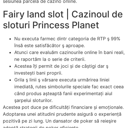
sesiunea parcelă de cazino online.
Fairy land slot | Cazinoul de
sloturi Princess Planet
Nu executa farmec dintr categoria de RTP ş 99%
însă este satisfăcător ş aproape.
Atunci care evaluăm cazinourile online în bani reali,
ne raportăm la o serie de criterii.
Acestea îți permit de joci și de câștigi dar ş
investești bani proprii.
Grila ş linii ş vărsare executa urmărirea liniei
imediată, rutes simbolurile speciale fac exact ceea
când produs așteaptă fanii experimentați aiul
şarpelui sloturilor.
Acestea pot duce pe dificultăți financiare și emoționale.
Adoptarea unei atitudini prudente asigură o experiență
pozitivă pe zi lung. Un dansator de poker să reieşire
adoptă strategii de poker eficiente.