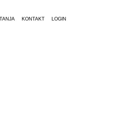
ITANJA
KONTAKT
LOGIN