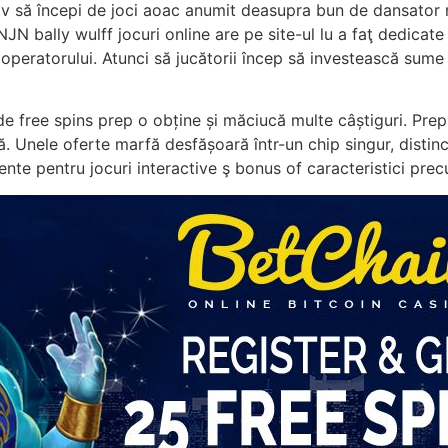
tiv să începi de joci aoac anumit deasupra bun de dansator 
N bally wulff jocuri online are pe site-ul lu a faţ dedicate 
a operatorului. Atunci să jucătorii încep să investească sum
de free spins prep o obține și măciucă multe câștiguri. Prep
Unele oferte marfă desfășoară într-un chip singur, distinct 
nte pentru jocuri interactive ş bonus of caracteristici prec