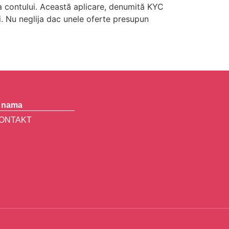
ea contului. Această aplicare, denumită KYC
. Nu neglija dac unele oferte presupun
 nama
ONTAKT