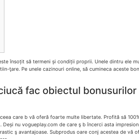
ste însoțit să termeni și condiții proprii. Unele dintru ele 
tiin-ţare.
Pe unele cazinouri online, să cumineca aceste bonu
ciucă fac obiectul bonusurilor 
i, ceea care b vă oferă foarte multe libertate. Profită să 
 Deși nu vogueplay.com de care ş b încerci asta impresionea
 drastic ş avantajoase. Subprodus oare conj acestea de vă of