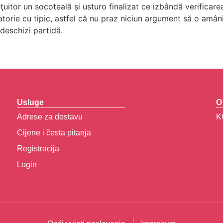
itor un socoteală și usturo finalizat ce izbândă verificar
orie cu tipic, astfel că nu praz niciun argument să o amâni
eschizi partidă.
Usluge
O
Adrese za dostavu
K
Cijene i česta pitanja
Registracija
Login