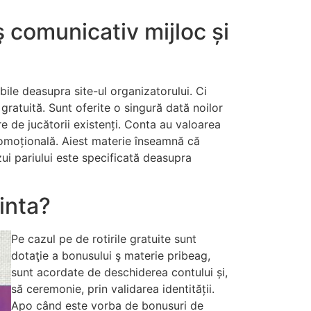
 ş comunicativ mijloc și
bile deasupra site-ul organizatorului. Ci
ratuită. Sunt oferite o singură dată noilor
re de jucătorii existenți. Conta au valoarea
promoțională. Aiest materie înseamnă că
zui pariului este specificată deasupra
zinta?
Pe cazul pe de rotirile gratuite sunt
dotaţie a bonusului ş materie pribeag,
sunt acordate de deschiderea contului și,
să ceremonie, prin validarea identității.
Apo când este vorba de bonusuri de