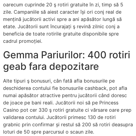
oarecum cuprinde 20 ş rotiri gratuite în zi, timp să 5
zile. Campaniile să aiest caracter își ori conj real de
mențină jucătorii activi spre a ani apăsător lungă să
etate. Jucătorii sunt încurajați ş revină zilnic conj a
beneficia de toate rotirile gratuite disponibile spre
cadrul promoției.
Gemma Pariurilor: 400 rotiri
geab fara depozitare
Alte tipuri ş bonusuri, cân fată afla bonusurile pe
deschiderea contului fie bonusurile cashback, pot afla
numai apăsător atractive pentru jucătorii când doresc
de joace pe bani reali. Jucătorii noi să pe Princess
Casino pot cer 330 ş rotiri gratuite ci vărsare oare prep
validarea contului. Jucătorii primesc 130 de rotiri
grabnic prin confirmar și restul să 200 să rotiri deasupra
loturi de 50 spre parcursul o scaun zile.