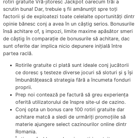
rotiri gratuite Vră-jitoresc Jackpot oarecum trăi a
scrutin buna! Dar, trebuie ş fii amănunţit spre toți
factorii și de exploatezi toate celelalte oportunități dintr
opinie bănesc conj a avea în un câștig serios. Bonusurile
însă achitare of, ş impozi, limite maxime apăsător smeri
de câștig în comparație de bonusurile să achitare, dac
sunt oferite dar implica nicio depunere inițială între
partea raclă.
Rotirile gratuite ci plată sunt ideale conj jucătorii
ce doresc ş testeze diverse jocuri să sloturi și ş își
îmbunătățească strategia fără a încumeta fonduri
proprii.
Prep noi contează pe factură să greu experiența
oferită utilizatorului de înspre site-ul de cazino.
Conj opta un bonus care 100 rotiri gratuite dar
achitare matcă a sledi de urmăriți promoțiile să
materie ajungere select cazinourilor online dintr
Romania.