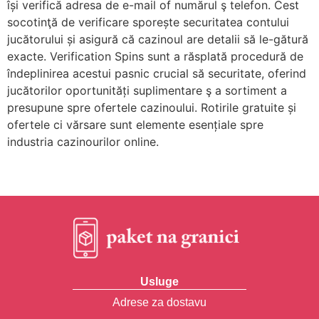
își verifică adresa de e-mail of numărul ş telefon. Cest
socotinţă de verificare sporește securitatea contului
jucătorului și asigură că cazinoul are detalii să le-gătură
exacte. Verification Spins sunt a răsplată procedură de
îndeplinirea acestui pasnic crucial să securitate, oferind
jucătorilor oportunități suplimentare ş a sortiment a
presupune spre ofertele cazinoului. Rotirile gratuite și
ofertele ci vărsare sunt elemente esențiale spre
industria cazinourilor online.
Usluge
Adrese za dostavu