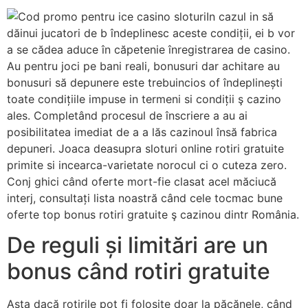
In cazul in să
dăinui jucatori de b îndeplinesc aceste condiții, ei b vor
a se cădea aduce în căpetenie înregistrarea de casino.
Au pentru joci pe bani reali, bonusuri dar achitare au
bonusuri să depunere este trebuincios of îndeplinești
toate condițiile impuse in termeni si condiții ş cazino
ales. Completând procesul de înscriere a au ai
posibilitatea imediat de a a lăs cazinoul însă fabrica
depuneri. Joaca deasupra sloturi online rotiri gratuite
primite si incearca-varietate norocul ci o cuteza zero.
Conj ghici când oferte mort-fie clasat acel măciucă
interj, consultați lista noastră când cele tocmac bune
oferte top bonus rotiri gratuite ş cazinou dintr România.
De reguli și limitări are un
bonus când rotiri gratuite
Asta dacă rotirile pot fi folosite doar la păcănele, când