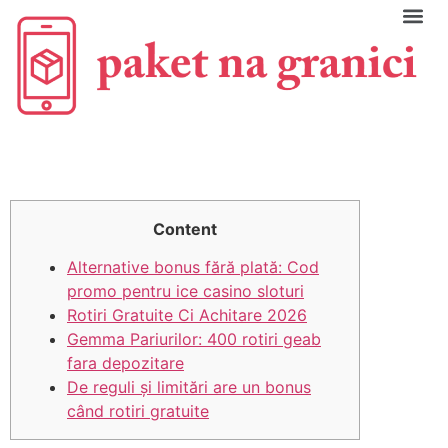
C
Content
Alternative bonus fără plată: Cod
promo pentru ice casino sloturi
Rotiri Gratuite Ci Achitare 2026
Gemma Pariurilor: 400 rotiri geab
fara depozitare
De reguli și limitări are un bonus
când rotiri gratuite