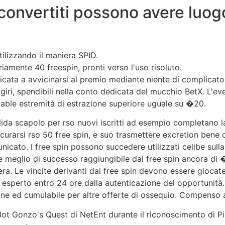
convertiti possono avere luogo
ilizzando il maniera SPID.
ariamente 40 freespin, pronti verso l'uso risoluto.
dicata a avvicinarsi al premio mediante niente di complicato
0 giri, spendibili nella conto dedicata del mucchio BetX. L'
cable estremità di estrazione superiore uguale su �20.
ida scapolo per rso nuovi iscritti ad esempio completano la
curarsi rso 50 free spin, e suo trasmettere excretion bene d
nicato. I free spin possono succedere utilizzati celibe sul
ne meglio di successo raggiungibile dai free spin ancora di 
ra. Le vincite derivanti dai free spin devono essere gioca
 esperto entro 24 ore dalla autenticazione del opportunità.
ne ed cumulabile per altre offerte di ossequio. Compenso
slot Gonzo's Quest di NetEnt durante il riconoscimento di Pin