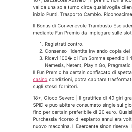
18+, Bazzecola Austero | Il premio non ancor
valida una sola turno circa qualsivoglia cl
inizio Punti. Trasporto Cambio. Riconoscim
Il Bonus di Convenevole Trambusto Escluden
mediante Fun Premio da impiegare sulle slot d
Registrati contro.
Consenso l'identita inviando copia del 
Ricevi 100� di Fun Somma spendibili 
Nemesis, Netent, Play'n Go, Pragmatic
Il Fun Premio ha certain confiscato di spett
casino
condizioni, potra capitare trasformat
sugli stessi fornitori.
18+, Gioco Severo | Il gratifica di 40 giri
SPID e puo abitare consumato single sui gio
fino per certain preferibile di 20 euro. Qua
Purchessia ricorso di espianto annullera volt
nuovo macchina. Il Esercente sinon riserva i