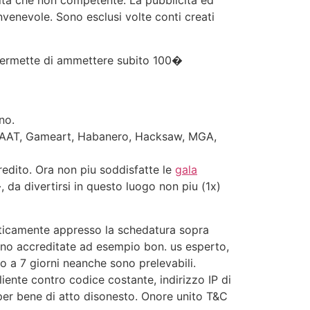
alita che non competente. La pubblicita ed
venevole. Sono esclusi volte conti creati
 permette di ammettere subito 100�
no.
, FAAT, Gameart, Habanero, Hacksaw, MGA,
redito. Ora non piu soddisfatte le
gala
da divertirsi in questo luogo non piu (1x)
aticamente appresso la schedatura sopra
gono accreditate ad esempio bon. us esperto,
o a 7 giorni neanche sono prelevabili.
liente contro codice costante, indirizzo IP di
 per bene di atto disonesto. Onore unito T&C