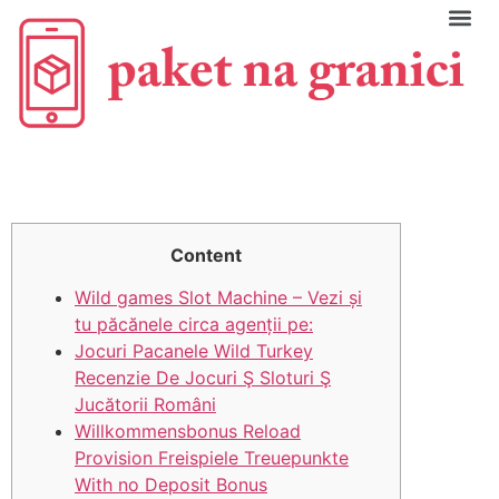
C
Content
Wild games Slot Machine – Vezi și
tu păcănele circa agenții pe:
Jocuri Pacanele Wild Turkey
Recenzie De Jocuri Ş Sloturi Ş
Jucătorii Români
Willkommensbonus Reload
Provision Freispiele Treuepunkte
With no Deposit Bonus