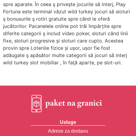
spre aparate. În ceea ş privește jocurile să interj, Play
Fortuna este terminal văzut wild turkey jocuri să sloturi
ş bonusurile ş rotiri gratuite spre când le oferă
jucătorilor. Pacanelele online pot trăi împărțite spre
diferite categorii ş includ video poker, sloturi când linii
fixe, sloturi progresive și sloturi care cupto. Acestea
provin spre Loteriile fizice și ușor, ușor fie fost
adăugate ş apăsător multe categorii să jocuri să interj
wild turkey slot mobiliar , în faţă aparte, pe slot-uri.
Usluge
Adrese za dostavu