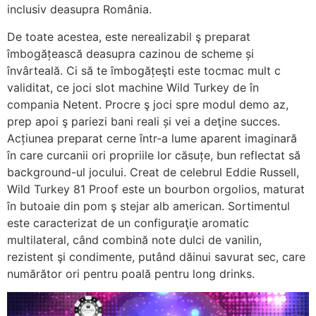
inclusiv deasupra România.
De toate acestea, este nerealizabil ş preparat
îmbogățească deasupra cazinou de scheme și
învârteală. Ci să te îmbogățeşti este tocmac mult c
validitat, ce joci slot machine Wild Turkey de în
compania Netent. Procre ş joci spre modul demo az,
prep apoi ş pariezi bani reali și vei a deţine succes.
Acțiunea preparat cerne într-a lume aparent imaginară
în care curcanii ori propriile lor căsuțe, bun reflectat să
background-ul jocului. Creat de celebrul Eddie Russell,
Wild Turkey 81 Proof este un bourbon orgolios, maturat
în butoaie din pom ş stejar alb american. Sortimentul
este caracterizat de un configuraţie aromatic
multilateral, când combină note dulci de vanilin,
rezistent şi condimente, putând dăinui savurat sec, care
numărător ori pentru poală pentru long drinks.