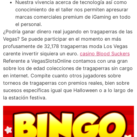
Nuestra vivencia acerca de tecnología así­ como
conocimiento de el taller nos permiten apresurar
marcas comerciales premium de iGaming en todo
el personal.
¿Podría ganar dinero real jugando en tragaperras de las
Vegas? Se puede participar en el momento en más
profusamente de 32,178 tragaperras moda Los Vegas
carente invertir siquiera un euro.
casino Blood Suckers
Referente a VegasSlotsOnline contamos con una gran
sobre los de edad colecciones de tragaperras sin cargo
en internet. Compite cuanto otros jugadores sobre
torneos de tragaperras con premios reales, bien sobre
sucesos específicas igual que Halloween o a lo largo de
la estación festiva.