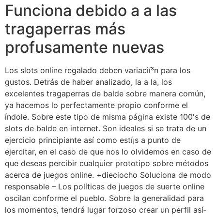
Funciona debido a a las
tragaperras más
profusamente nuevas
Los slots online regalado deben variacií³n para los
gustos. Detrás de haber analizado, la a la, los
excelentes tragaperras de balde sobre manera común,
ya hacemos lo perfectamente propio conforme el
índole. Sobre este tipo de misma página existe 100's de
slots de balde en internet. Son ideales si se trata de un
ejercicio principiante así­ como estí¡s a punto de
ejercitar, en el caso de que nos lo olvidemos en caso de
que deseas percibir cualquier prototipo sobre métodos
acerca de juegos online. +dieciocho Soluciona de modo
responsable – Los políticas de juegos de suerte online
oscilan conforme el pueblo. Sobre la generalidad para
los momentos, tendrá lugar forzoso crear un perfil así­