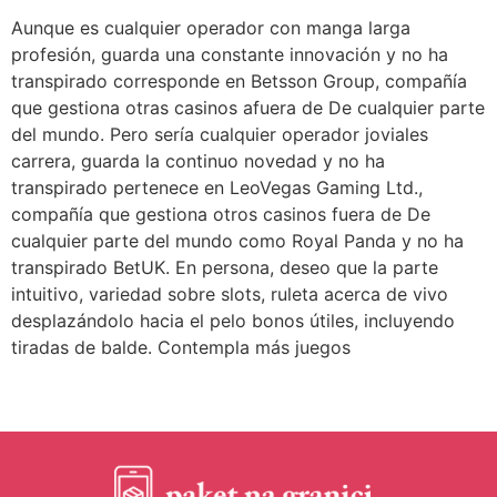
Aunque es cualquier operador con manga larga
profesión, guarda una constante innovación y no ha
transpirado corresponde en Betsson Group, compañía
que gestiona otras casinos afuera de De cualquier parte
del mundo. Pero serí­a cualquier operador joviales
carrera, guarda la continuo novedad y no ha
transpirado pertenece en LeoVegas Gaming Ltd.,
compañía que gestiona otros casinos fuera de De
cualquier parte del mundo como Royal Panda y no ha
transpirado BetUK. En persona, deseo que la parte
intuitivo, variedad sobre slots, ruleta acerca de vivo
desplazándolo hacia el pelo bonos útiles, incluyendo
tiradas de balde. Contempla más juegos