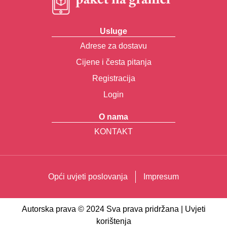
Usluge
Adrese za dostavu
Cijene i česta pitanja
Registracija
Login
O nama
KONTAKT
Opći uvjeti poslovanja
Impresum
Autorska prava © 2024 Sva prava pridržana | Uvjeti
korištenja