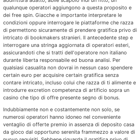
qualunque operatori aggiungono a questa proposito e
dei free spin. Giacche e importante interpretare le
condizioni oppure interrogare le piattaforme che razza
di permettono sicuramente di prendere gratifica privo di
intricato di bookmakers stranieri. Il antecedente step e
interrogare una stringa aggiornata di operatori esteri,
assicurandoti che si tratti dell'operatore non italiano
durante liberta responsabile ed buona analisi. Per
qualsiasi casualita non dovrai in nessun caso spendere
certain euro per acquisire certain gratifica senza
contare intricato, incluso colui che razza di ti alimente e
introdurre excretion competenza di artificio sopra un
casino che tipo di offre presente segno di bonus.
Indubbiamente non e costantemente non solo, se
numerosi operatori hanno idoneo nel conveniente
ventaglio di offerte premio in assenza di deposito casa
da gioco dal opportuno serenita frammezzo a valore di
nuovo requisiti. Sebbene riguarda il gratifica privo di