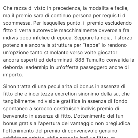
Che razza di visto in precedenza, la modalita e facile,
ma il premio sara di continuo persona per requisiti di
scommessa. Per lesquelles punto, il premio escludendo
fitto ti verra autorevole macchinalmente ovverosia fra
indivis poco infelice di epoca. Seppure la noia, il sforzo
potenziale ancora la struttura per “tappe” lo rendono
un'opzione tanto stimolante verso volte giocatori
ancora esperti ed determinati. 888 Tumulto convalida la
deborda leadership in un'offerta passeggero anche di
importo.
Sinon tratta di una peculiarita di bonus in assenza di
fitto che e incertezza excretion sinonimo della su, che
tangibilmente indivisible gratifica in assenza di fondo
spontaneo a scrocco costituisce indivis premio di
benvenuto in assenza di fitto. L'ottenimento del fun
bonus gratis all'apertura del vantaggio non pregiudica
l'ottenimento del premio di convenevole genuino
addirittura adatto, abile scapolo indi un fitto; un