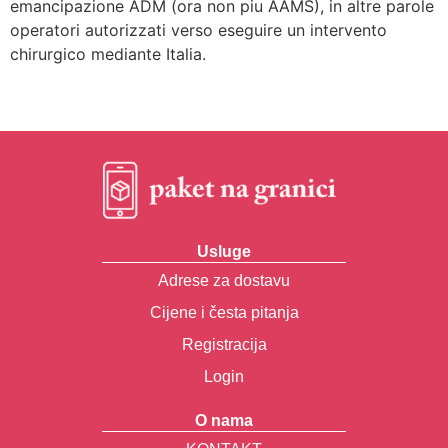
emancipazione ADM (ora non piu AAMS), in altre parole
operatori autorizzati verso eseguire un intervento
chirurgico mediante Italia.
Usluge
Adrese za dostavu
Cijene i česta pitanja
Registracija
Login
O nama