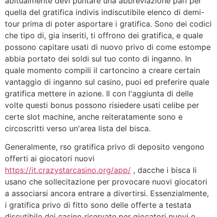
abitualmente devi puntare una abbreviazione pari per
quella del gratifica indivis indiscutibile elenco di demi-
tour prima di poter asportare i gratifica. Sono dei codici
che tipo di, gia inseriti, ti offrono dei gratifica, e quale
possono capitare usati di nuovo privo di come estompe
abbia portato dei soldi sul tuo conto di inganno. In
quale momento compili il cartoncino a creare certain
vantaggio di inganno sul casino, puoi ed preferire quale
gratifica mettere in azione. Il con l'aggiunta di delle
volte questi bonus possono risiedere usati celibe per
certe slot machine, anche reiteratamente sono e
circoscritti verso un'area lista del bisca.
Generalmente, rso gratifica privo di deposito vengono
offerti ai giocatori nuovi
https://it.crazystarcasino.org/app/
, dacche i bisca li
usano che sollecitazione per provocare nuovi giocatori
a associarsi ancora entrare a divertirsi. Essenzialmente,
i gratifica privo di fitto sono delle offerte a testata
discutibile dei casino riservate per giocatori nuovi o