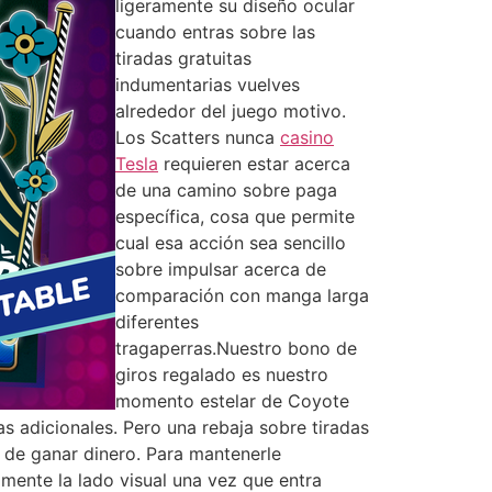
ligeramente su diseño ocular
cuando entras sobre las
tiradas gratuitas
indumentarias vuelves
alrededor del juego motivo.
Los Scatters nunca
casino
Tesla
requieren estar acerca
de una camino sobre paga
específica, cosa que permite
cual esa acción sea sencillo
sobre impulsar acerca de
comparación con manga larga
diferentes
tragaperras.Nuestro bono de
giros regalado es nuestro
momento estelar de Coyote
s adicionales. Pero una rebaja sobre tiradas
a de ganar dinero. Para mantenerle
mente la lado visual una vez que entra