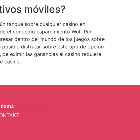
tivos móviles?
gún tanque sobre cualquier casino en
s de el conocido esparcimiento Wolf Run.
gresar dentro del mundo de los juegos sobre
 posible disfrutar sobre este tipo de opción
de eximir las ganancias el casino requiere
e casino.
 nama
ONTAKT