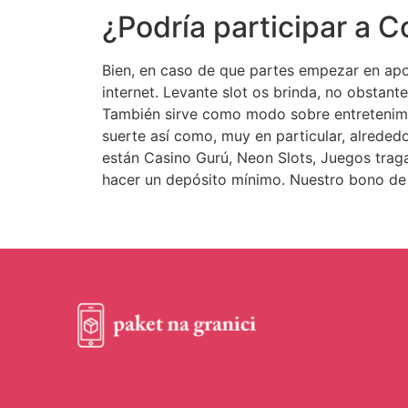
¿Podría participar a 
Bien, en caso de que partes empezar en apos
internet. Levante slot os brinda, no obstant
También sirve como modo sobre entretenimie
suerte así­ como, muy en particular, alrede
están Casino Gurú, Neon Slots, Juegos traga
hacer un depósito mínimo. Nuestro bono de j