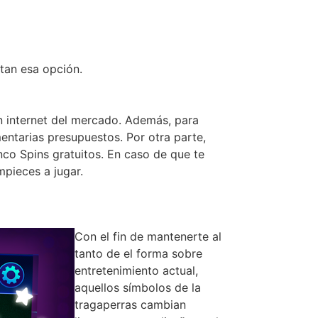
tan esa opción.
 en internet del mercado. Además, para
entarias presupuestos. Por otra parte,
nco Spins gratuitos. En caso de que te
mpieces a jugar.
Con el fin de mantenerte al
tanto de el forma sobre
entretenimiento actual,
aquellos símbolos de la
tragaperras cambian