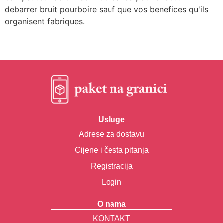
debarrer bruit pourboire sauf que vos benefices qu'ils
organisent fabriques.
Usluge
Adrese za dostavu
Cijene i česta pitanja
Registracija
Login
O nama
KONTAKT