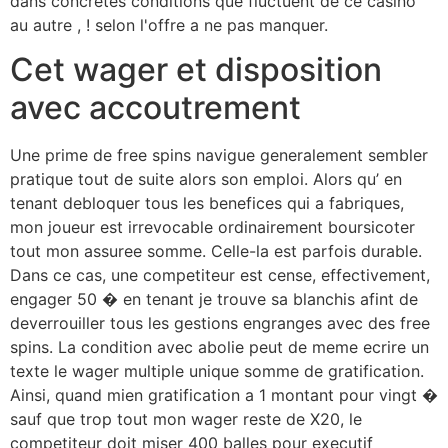
dans concretes conditions que fluctuent de ce casino
au autre , ! selon l'offre a ne pas manquer.
Cet wager et disposition
avec accoutrement
Une prime de free spins navigue generalement sembler
pratique tout de suite alors son emploi. Alors qu’ en
tenant debloquer tous les benefices qui a fabriques,
mon joueur est irrevocable ordinairement boursicoter
tout mon assuree somme. Celle-la est parfois durable.
Dans ce cas, une competiteur est cense, effectivement,
engager 50 � en tenant je trouve sa blanchis afint de
deverrouiller tous les gestions engranges avec des free
spins. La condition avec abolie peut de meme ecrire un
texte le wager multiple unique somme de gratification.
Ainsi, quand mien gratification a 1 montant pour vingt �
sauf que trop tout mon wager reste de X20, le
competiteur doit miser 400 balles pour executif