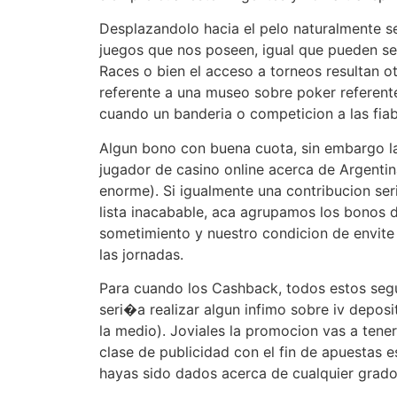
Desplazandolo hacia el pelo naturalmente 
juegos que nos poseen, igual que pueden se
Races o bien el acceso a torneos resultan o
referente a una museo sobre poker referent
cuando un banderia o competicion a las fia
Algun bono con buena cuota, sin embargo la
jugador de casino online acerca de Argenti
enorme). Si igualmente una contribucion seri
lista inacabable, aca agrupamos los bonos 
sometimiento y nuestro condicion de envite 
las jornadas.
Para cuando los Cashback, todos estos segu
seri�a realizar algun infimo sobre iv depos
la medio). Joviales la promocion vas a tener
clase de publicidad con el fin de apuestas 
hayas sido dados acerca de cualquier grad