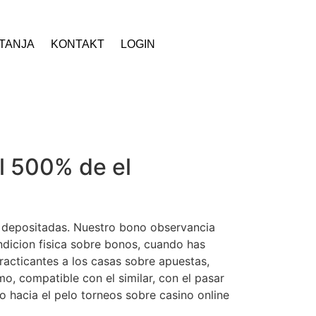
ITANJA
KONTAKT
LOGIN
el 500% de el
s depositadas. Nuestro bono observancia
ndicion fisica sobre bonos, cuando has
racticantes a los casas sobre apuestas,
o, compatible con el similar, con el pasar
lo hacia el pelo torneos sobre casino online