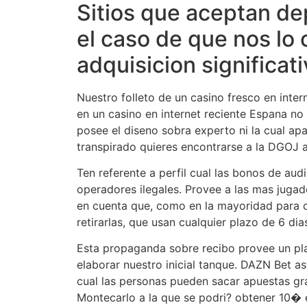
Sitios que aceptan d
el caso de que nos lo 
adquisicion significati
Nuestro folleto de un casino fresco en inte
en un casino en internet reciente Espana no 
posee el diseno sobra experto ni la cual ap
transpirado quieres encontrarse a la DGOJ at
Ten referente a perfil cual las bonos de au
operadores ilegales. Provee a las mas jugad
en cuenta que, como en la mayoridad para c
retirarlas, que usan cualquier plazo de 6 dia
Esta propaganda sobre recibo provee un pla
elaborar nuestro inicial tanque. DAZN Bet 
cual las personas pueden sacar apuestas gr
Montecarlo a la que se podri? obtener 10� 