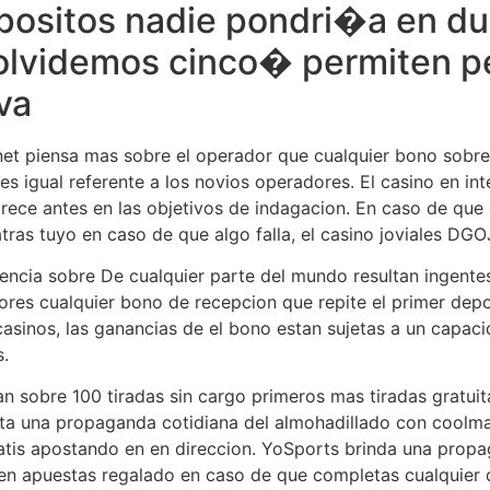
epositos nadie pondri�a en 
olvidemos cinco� permiten per
va
rnet piensa mas sobre el operador que cualquier bono sobre
es igual referente a los novios operadores. El casino en i
arece antes en las objetivos de indagacion. En caso de que
ras tuyo en caso de que algo falla, el casino joviales DGOJ
diencia sobre De cualquier parte del mundo resultan ingente
ores cualquier bono de recepcion que repite el primer dep
asinos, las ganancias de el bono estan sujetas a un capac
s.
n sobre 100 tiradas sin cargo primeros mas tiradas gratu
asta una propaganda cotidiana del almohadillado con cool
atis apostando en en direccion. YoSports brinda una prop
en apuestas regalado en caso de que completas cualquier d