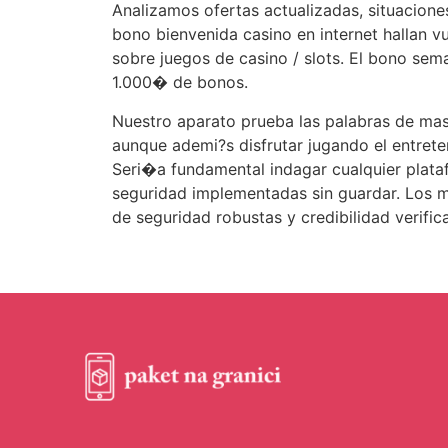
Analizamos ofertas actualizadas, situacione
bono bienvenida casino en internet hallan 
sobre juegos de casino / slots. El bono sem
1.000� de bonos.
Nuestro aparato prueba las palabras de mas
aunque ademi?s disfrutar jugando el entrete
Seri�a fundamental indagar cualquier plata
seguridad implementadas sin guardar. Los m
de seguridad robustas y credibilidad verific