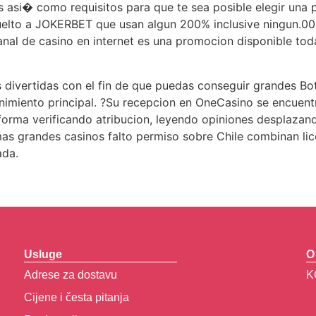
s asi� como requisitos para que te sea posible elegir una 
vuelto a JOKERBET que usan algun 200% inclusive ningun.0
anal de casino en internet es una promocion disponible tod
 divertidas con el fin de que puedas conseguir grandes Bo
nimiento principal. ?Su recepcion en OneCasino se encuent
forma verificando atribucion, leyendo opiniones desplaza
as grandes casinos falto permiso sobre Chile combinan lic
ada.
Usluge
O
Adrese za dostavu
K
Cijene i česta pitanja