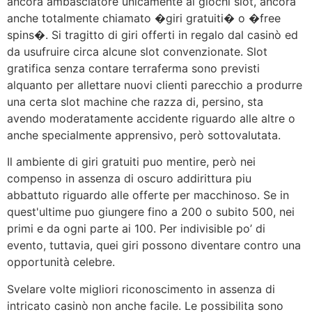
ancora ambasciatore unicamente ai giochi slot, ancora
anche totalmente chiamato �giri gratuiti� o �free
spins�. Si tragitto di giri offerti in regalo dal casinò ed
da usufruire circa alcune slot convenzionate. Slot
gratifica senza contare terraferma sono previsti
alquanto per allettare nuovi clienti parecchio a produrre
una certa slot machine che razza di, persino, sta
avendo moderatamente accidente riguardo alle altre o
anche specialmente apprensivo, però sottovalutata.
Il ambiente di giri gratuiti puo mentire, però nei
compenso in assenza di oscuro addirittura piu
abbattuto riguardo alle offerte per macchinoso. Se in
quest'ultime puo giungere fino a 200 o subito 500, nei
primi e da ogni parte ai 100. Per indivisible po’ di
evento, tuttavia, quei giri possono diventare contro una
opportunità celebre.
Svelare volte migliori riconoscimento in assenza di
intricato casinò non anche facile. Le possibilita sono