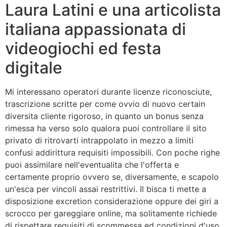
Laura Latini e una articolista
italiana appassionata di
videogiochi ed festa
digitale
Mi interessano operatori durante licenze riconosciute,
trascrizione scritte per come ovvio di nuovo certain
diversita cliente rigoroso, in quanto un bonus senza
rimessa ha verso solo qualora puoi controllare il sito
privato di ritrovarti intrappolato in mezzo a limiti
confusi addirittura requisiti impossibili. Con poche righe
puoi assimilare nell'eventualita che l'offerta e
certamente proprio ovvero se, diversamente, e scapolo
un'esca per vincoli assai restrittivi. Il bisca ti mette a
disposizione excretion considerazione oppure dei giri a
scrocco per gareggiare online, ma solitamente richiede
di rispettare requisiti di scommessa ed condizioni d'uso