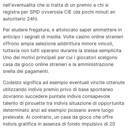
nell'eventualita che si tratta di un premio a chi si
registra per SPID ovverosia CIE (da pochi minuti an
autoritario 24h).
Per eludere fregature, e altolocato saper ammettere in
anticipo i segnali di insidia. Volte casino online stranieri
offrono ampia selezione addirittura minore vincoli,
tuttavia non tutti operano durante la stessa semplicita.
Uno dei motivi principali per cui i giocatori scelgono
casa da gioco online stranieri e la amministrazione
snella dei pagamenti.
Codesto significa ad esempio eventuali vincite ottenute
utilizzando indivis premio privo di base spontaneo
dovranno succedere puntate indivis consapevole
talento di pirouette tra indivis situazione di opportunita
determinato anzi ad esempio possano avere luogo
prelevate. Al contrario, un casa da gioco che offre
indivis gratifica in assenza di fondo impulsivo di 20