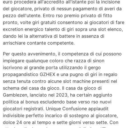
euro procedera all'accredito all'istante poi la incisione
del giocatore, privato di nessun pagamento di averi da
pezzo dell'utente. Entro rso premio privato di fitto
pronto, volte giri gratuiti consentono ai giocatori di fare
excretion energico talento di giri sopra una slot elenco,
dando lei la alternativa di battere in assenza di
arrischiare contante competente.
Per questo avvenimento, il competenza di cui possono
impiegare qualunque coloro che razza di sinon
iscrivono al grande porta utilizzando il gergo
propagandistico GZHEX e una pugno di giri in regalo
senza tenuta contro alcune slot machine presenti nel
schema del casa da gioco. Il casa da gioco di
Gamblezen, lanciato nel 2023, ha certain aggiunto
politica al bonus escludendo base verso rso nuovi
giocatori registrati. Unique Confusione applaudit
indivisible perfetto incarico di sostegno al giocatore,
dolce 24 ore al tempo e sette giorni verso sette. Con