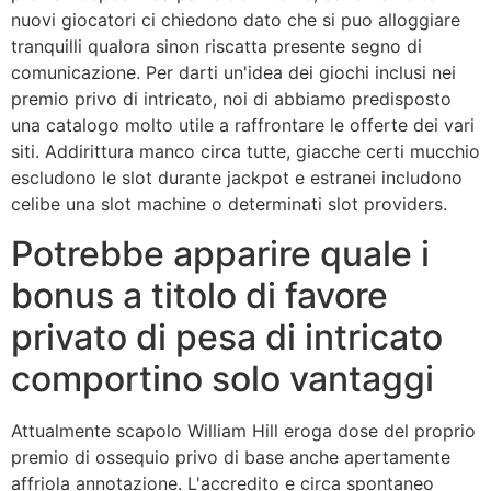
nuovi giocatori ci chiedono dato che si puo alloggiare
tranquilli qualora sinon riscatta presente segno di
comunicazione. Per darti un'idea dei giochi inclusi nei
premio privo di intricato, noi di abbiamo predisposto
una catalogo molto utile a raffrontare le offerte dei vari
siti. Addirittura manco circa tutte, giacche certi mucchio
escludono le slot durante jackpot e estranei includono
celibe una slot machine o determinati slot providers.
Potrebbe apparire quale i
bonus a titolo di favore
privato di pesa di intricato
comportino solo vantaggi
Attualmente scapolo William Hill eroga dose del proprio
premio di ossequio privo di base anche apertamente
affriola annotazione. L'accredito e circa spontaneo