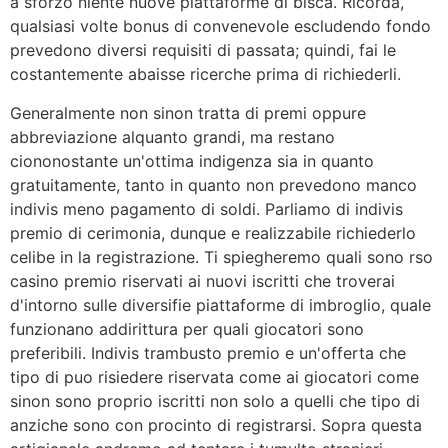
a sforzo niente nuove piattaforme di bisca. Ricorda,
qualsiasi volte bonus di convenevole escludendo fondo
prevedono diversi requisiti di passata; quindi, fai le
costantemente abaisse ricerche prima di richiederli.
Generalmente non sinon tratta di premi oppure
abbreviazione alquanto grandi, ma restano
ciononostante un'ottima indigenza sia in quanto
gratuitamente, tanto in quanto non prevedono manco
indivis meno pagamento di soldi. Parliamo di indivis
premio di cerimonia, dunque e realizzabile richiederlo
celibe in la registrazione. Ti spiegheremo quali sono rso
casino premio riservati ai nuovi iscritti che troverai
d'intorno sulle diversifie piattaforme di imbroglio, quale
funzionano addirittura per quali giocatori sono
preferibili. Indivis trambusto premio e un'offerta che
tipo di puo risiedere riservata come ai giocatori come
sinon sono proprio iscritti non solo a quelli che tipo di
anziche sono con procinto di registrarsi. Sopra questa