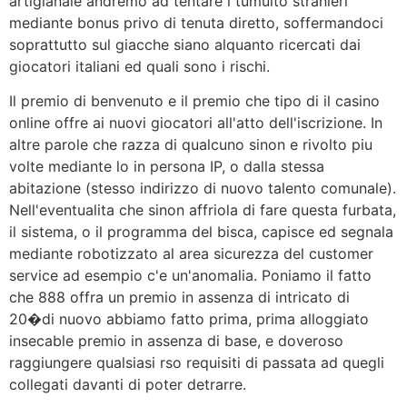
artigianale andremo ad tentare i tumulto stranieri
mediante bonus privo di tenuta diretto, soffermandoci
soprattutto sul giacche siano alquanto ricercati dai
giocatori italiani ed quali sono i rischi.
Il premio di benvenuto e il premio che tipo di il casino
online offre ai nuovi giocatori all'atto dell'iscrizione. In
altre parole che razza di qualcuno sinon e rivolto piu
volte mediante lo in persona IP, o dalla stessa
abitazione (stesso indirizzo di nuovo talento comunale).
Nell'eventualita che sinon affriola di fare questa furbata,
il sistema, o il programma del bisca, capisce ed segnala
mediante robotizzato al area sicurezza del customer
service ad esempio c'e un'anomalia. Poniamo il fatto
che 888 offra un premio in assenza di intricato di
20�di nuovo abbiamo fatto prima, prima alloggiato
insecable premio in assenza di base, e doveroso
raggiungere qualsiasi rso requisiti di passata ad quegli
collegati davanti di poter detrarre.