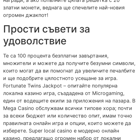
златни монети, веднага ще спечелите най-новия
огромен джакпот!
Прости съвети за
удоволствие
Те са 100 процента безплатни завъртания,
множители и можете да получите безумни символи,
които могат да ви помогнат да увеличите печалбите
и ще подобрите цялостното усещане за игра.
Fortunate Twins Jackpot – опитайте популярна
локална казино игра, създадена от Microgaming,
един от водещите екипи за приложения на пазара. В
Mega Casino обслужвам всички типове хора; почти
за всеки бюджет или количество опит, имам точно
правилната онлайн игра и опции, които можете да
изберете. Super local casino е модерно онлайн
казино, предлагащо огромен набор от локални