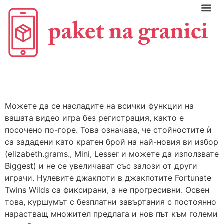
C
Можете да се насладите на всички функции на
вашата видео игра без регистрация, както е
посочено по-горе. Това означава, че стойностите ѝ
са зададени като кратен брой на най-новия ви избор
(elizabeth.grams., Mini, Lesser и можете да използвате
Biggest) и не се увеличават със залози от други
играчи. Нулевите джакпоти в джакпотите Fortunate
Twins Wilds са фиксирани, а не прогресивни.
Освен
това, куршумът с безплатни завъртания с постоянно
нарастващ множител предлага и нов път към големи