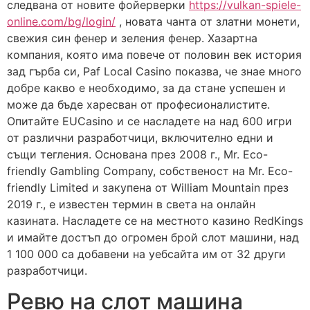
следвана от новите фойерверки
https://vulkan-spiele-
online.com/bg/login/
, новата чанта от златни монети,
свежия син фенер и зеления фенер. Хазартна
компания, която има повече от половин век история
зад гърба си, Paf Local Casino показва, че знае много
добре какво е необходимо, за да стане успешен и
може да бъде харесван от професионалистите.
Опитайте EUCasino и се насладете на над 600 игри
от различни разработчици, включително едни и
същи тегления. Основана през 2008 г., Mr. Eco-
friendly Gambling Company, собственост на Mr. Eco-
friendly Limited и закупена от William Mountain през
2019 г., е известен термин в света на онлайн
казината. Насладете се на местното казино RedKings
и имайте достъп до огромен брой слот машини, над
1 100 000 са добавени на уебсайта им от 32 други
разработчици.
Ревю на слот машина