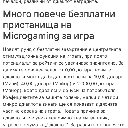
печалби, различни от джакпот наградите.
Много повече безплатни
пристанища на
Microgaming за игра
Новият рунд с безплатни завъртания е централната
стимулационна функция на играта, при която
потенциалът за рейтинг се увеличава значително. За
да имате основен залог от 0,00 долара, новите
джакпоти могат да бъдат поставени на 10,00 долара
(Мини), 40,00 долара (Майор) и 2 000,00 долара
(Майор), което дава ясни бонуси на потребителя.
Коефициентите за вашите големи, малки и четири
микро джакпота винаги ще се показват в дясната
част на екрана на играта. Новата причина за
джакпотите е уникален символ на лилав плик,
украсен с думата „Джакпот“. За разлика от повечето