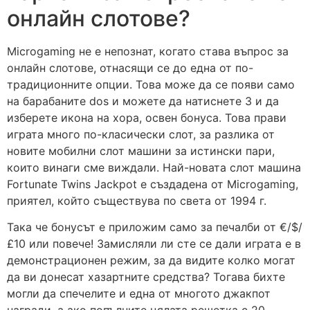
онлайн слотове?
Microgaming не е непознат, когато става въпрос за
онлайн слотове, отнасящи се до една от по-
традиционните опции. Това може да се появи само
на барабаните dos и можете да натиснете 3 и да
изберете икона на хора, освен бонуса. Това прави
играта много по-класически слот, за разлика от
новите мобилни слот машини за истински пари,
които винаги сме виждали. Най-новата слот машина
Fortunate Twins Jackpot е създадена от Microgaming,
приятел, който съществува по света от 1994 г.
Така че бонусът е приложим само за печалби от €/$/
£10 или повече! Замисляли ли сте се дали играта е в
демонстрационен режим, за да видите колко могат
да ви донесат хазартните средства? Тогава бихте
могли да спечелите и една от многото джакпот
награди, а ако попълните цялата решетка с 20