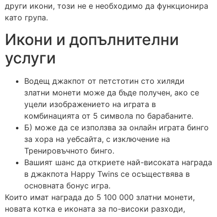
други икони, този не е необходимо да функционира
като група.
Икони и допълнителни
услуги
Водещ джакпот от петстотин сто хиляди
златни монети може да бъде получен, ако се
уцели изображението на играта в
комбинацията от 5 символа по барабаните.
Б) може да се използва за онлайн играта бинго
за хора на уебсайта, с изключение на
Тренировъчното бинго.
Вашият шанс да откриете най-високата награда
в джакпота Happy Twins се осъществява в
основната бонус игра.
Които имат награда до 5 100 000 златни монети,
новата котка е иконата за по-високи разходи,