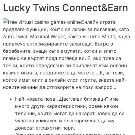
Lucky Twins Connect&Earn
Онлайн играта
предлага функции, които са лесни за ползване, като
Auto Twist, Maximal Wager, както и Turbo Mode, за да
привлече ентусиазираните залагащи. Вътре в
барабаните, знаци като амулети, котки и злато
плавно се въртят пред погледа ви. Е, ако това са
точки, които определено ви привличат към онлайн
казино играта, продължете да четете… Е, за тези,
които имат опит в онлайн слот игрите, знаете най-
новите начини да отговорите на този въпрос…
Най-новата поза „Щастливи близнаци“ има
много други характеристики, освен някои
типични, които могат да накарат човек да се
чувства уникален и същевременно да му
донесат страхотни пари.
Знаците за игра са китайски златни монети и