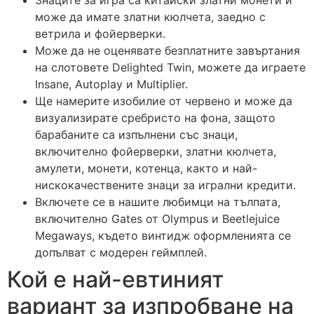
може да имате златни кюлчета, заедно с
ветрила и фойерверки.
Може да не оценявате безплатните завъртания
на слотовете Delighted Twin, можете да играете
Insane, Autoplay и Multiplier.
Ще намерите изобилие от червено и може да
визуализирате сребристо на фона, защото
барабаните са изпълнени със знаци,
включително фойерверки, златни кюлчета,
амулети, монети, котенца, както и най-
нискокачествените знаци за игрални кредити.
Включете се в нашите любимци на тълпата,
включително Gates от Olympus и Beetlejuice
Megaways, където винтидж оформленията се
допълват с модерен геймплей.
Кой е най-евтиният
вариант за изпробване на